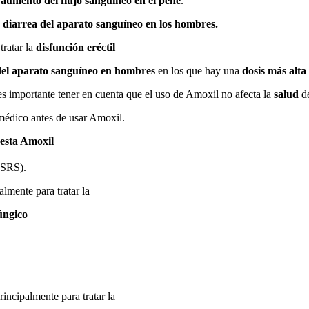
l
aumento del flujo sanguíneo en el pene
.
a
diarrea del aparato sanguíneo
en los hombres.
tratar la
disfunción eréctil
del aparato sanguíneo en hombres
en los que hay una
dosis más alta
es importante tener en cuenta que el uso de Amoxil no afecta la
salud
de
 médico antes de usar Amoxil.
esta Amoxil
ISRS).
lmente para tratar la
úngico
incipalmente para tratar la