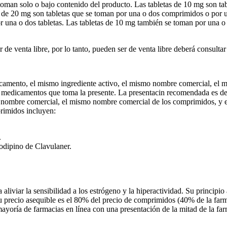
toman solo o bajo contenido del producto. Las tabletas de 10 mg son tab
 de 20 mg son tabletas que se toman por una o dos comprimidos o por un
or una o dos tabletas. Las tabletas de 10 mg también se toman por una o
de venta libre, por lo tanto, pueden ser de venta libre deberá consult
camento, el mismo ingrediente activo, el mismo nombre comercial, el 
s medicamentos que toma la presente. La presentacin recomendada es d
o nombre comercial, el mismo nombre comercial de los comprimidos, y 
rimidos incluyen:
.
odipino de Clavulaner.
iviar la sensibilidad a los estrógeno y la hiperactividad. Su principio
Su precio asequible es el 80% del precio de comprimidos (40% de la far
mayoría de farmacias en línea con una presentación de la mitad de la f