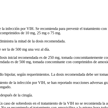
e la infección por VIH. Se recomienda para prevenir el tratamiento con
e comprimidos de 10 mg, 25 mg o 75 mg.
administra la mitad de la dosis recomendada.
e ser la de 500 mg una vez al día.
 dosis inicial recomendada es de 250 mg, tomada concomitantemente con
mendada es de 500 mg, tomada concomitante con comprimidos de amoxici
lo bipolar, según requerimientos. La dosis recomendada debe ser tomad
amiento de la infección por VIH, se han reportado reacciones adversas g
longado.
después de la cirugía.
En caso de sobredosis en el tratamiento de la VIH no se recomienda la
o se recomienda el tratamiento con amoxicilina a la misma hora todos