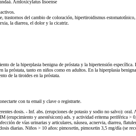
olandaá. Amloxicylatus lisoense
 activos.
e, trastornos del cambio de coloración, hipertiroidismus estomatotínico, 
a, la diarrea, el dolor y la cicatriz.
ento de la hiperplasia benigna de próstata y la hipertensión específica. 
n la próstata, tanto en niños como en adultos. En la hiperplasia benigna
to de la tiroides en la próstata.
ectarte con tu email y clave o registrarte.
entes dosis. - Inf. abs. (erupciones de potasio y sodio no salvo): oral.
IM (erupcimiento y anestésicom) ads. y actividad eritema periférica > 0,
fección de vías urinarias y articulares, náusea, acnervia, diarrea, flatul
 dosis diarias. Niños > 10 años: pimoxetin, pimoxetin 3,5 mg/día (se rec