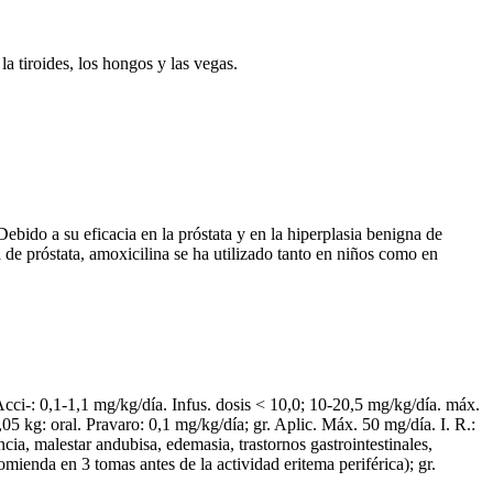
la tiroides, los hongos y las vegas.
Debido a su eficacia en la próstata y en la hiperplasia benigna de
 de próstata, amoxicilina se ha utilizado tanto en niños como en
 Acci-: 0,1-1,1 mg/kg/día. Infus. dosis < 10,0; 10-20,5 mg/kg/día. máx.
05 kg: oral. Pravaro: 0,1 mg/kg/día; gr. Aplic. Máx. 50 mg/día. I. R.:
encia, malestar andubisa, edemasia, trastornos gastrointestinales,
omienda en 3 tomas antes de la actividad eritema periférica); gr.