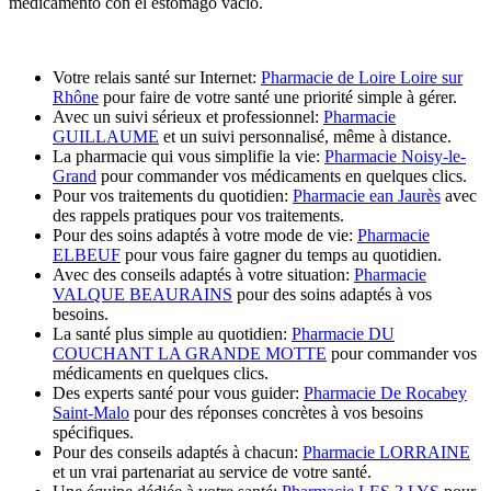
medicamento con el estómago vacío.
Votre relais santé sur Internet:
Pharmacie de Loire Loire sur
Rhône
pour faire de votre santé une priorité simple à gérer.
Avec un suivi sérieux et professionnel:
Pharmacie
GUILLAUME
et un suivi personnalisé, même à distance.
La pharmacie qui vous simplifie la vie:
Pharmacie Noisy-le-
Grand
pour commander vos médicaments en quelques clics.
Pour vos traitements du quotidien:
Pharmacie ean Jaurès
avec
des rappels pratiques pour vos traitements.
Pour des soins adaptés à votre mode de vie:
Pharmacie
ELBEUF
pour vous faire gagner du temps au quotidien.
Avec des conseils adaptés à votre situation:
Pharmacie
VALQUE BEAURAINS
pour des soins adaptés à vos
besoins.
La santé plus simple au quotidien:
Pharmacie DU
COUCHANT LA GRANDE MOTTE
pour commander vos
médicaments en quelques clics.
Des experts santé pour vous guider:
Pharmacie De Rocabey
Saint-Malo
pour des réponses concrètes à vos besoins
spécifiques.
Pour des conseils adaptés à chacun:
Pharmacie LORRAINE
et un vrai partenariat au service de votre santé.