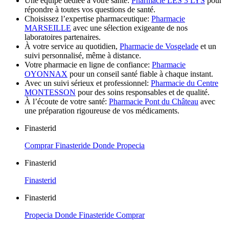
Une équipe dédiée à votre santé:
Pharmacie LES 3 LYS
pour
répondre à toutes vos questions de santé.
Choisissez l’expertise pharmaceutique:
Pharmacie
MARSEILLE
avec une sélection exigeante de nos
laboratoires partenaires.
À votre service au quotidien,
Pharmacie de Vosgelade
et un
suivi personnalisé, même à distance.
Votre pharmacie en ligne de confiance:
Pharmacie
OYONNAX
pour un conseil santé fiable à chaque instant.
Avec un suivi sérieux et professionnel:
Pharmacie du Centre
MONTESSON
pour des soins responsables et de qualité.
À l’écoute de votre santé:
Pharmacie Pont du Château
avec
une préparation rigoureuse de vos médicaments.
Finasterid
Comprar Finasteride Donde Propecia
Finasterid
Finasterid
Finasterid
Propecia Donde Finasteride Comprar