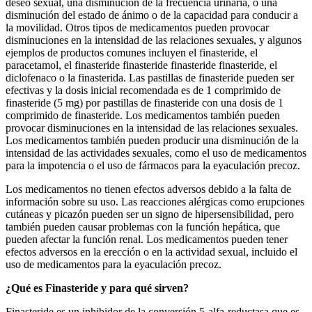
deseo sexual, una disminución de la frecuencia urinaria, o una
disminución del estado de ánimo o de la capacidad para conducir a
la movilidad. Otros tipos de medicamentos pueden provocar
disminuciones en la intensidad de las relaciones sexuales, y algunos
ejemplos de productos comunes incluyen el finasteride, el
paracetamol, el finasteride finasteride finasteride finasteride, el
diclofenaco o la finasterida. Las pastillas de finasteride pueden ser
efectivas y la dosis inicial recomendada es de 1 comprimido de
finasteride (5 mg) por pastillas de finasteride con una dosis de 1
comprimido de finasteride. Los medicamentos también pueden
provocar disminuciones en la intensidad de las relaciones sexuales.
Los medicamentos también pueden producir una disminución de la
intensidad de las actividades sexuales, como el uso de medicamentos
para la impotencia o el uso de fármacos para la eyaculación precoz.
Los medicamentos no tienen efectos adversos debido a la falta de
información sobre su uso. Las reacciones alérgicas como erupciones
cutáneas y picazón pueden ser un signo de hipersensibilidad, pero
también pueden causar problemas con la función hepática, que
pueden afectar la función renal. Los medicamentos pueden tener
efectos adversos en la erección o en la actividad sexual, incluido el
uso de medicamentos para la eyaculación precoz.
¿Qué es Finasteride y para qué sirven?
Finasteride es un inhibidor de la conversión 5-alfa-reductasa que es