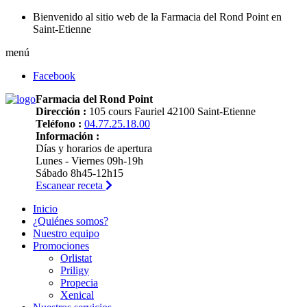
Bienvenido al sitio web de la Farmacia del Rond Point en
Saint-Etienne
menú
Facebook
Farmacia del Rond Point
Dirección :
105 cours Fauriel 42100 Saint-Etienne
Teléfono :
04.77.25.18.00
Información :
Días y horarios de apertura
Lunes - Viernes 09h-19h
Sábado 8h45-12h15
Escanear receta
Inicio
¿Quiénes somos?
Nuestro equipo
Promociones
Orlistat
Priligy
Propecia
Xenical