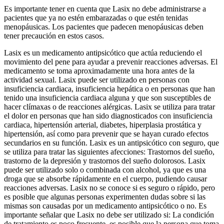
Es importante tener en cuenta que Lasix no debe administrarse a
pacientes que ya no estén embarazadas o que estén tenidas
menopáusicas. Los pacientes que padecen menopáusicas deben
tener precaución en estos casos.
Lasix es un medicamento antipsicótico que actúa reduciendo el
movimiento del pene para ayudar a prevenir reacciones adversas. El
medicamento se toma aproximadamente una hora antes de la
actividad sexual. Lasix puede ser utilizado en personas con
insuficiencia cardiaca, insuficiencia hepática o en personas que han
tenido una insuficiencia cardiaca alguna y que son susceptibles de
hacer clímaxas o de reacciones alérgicas. Lasix se utiliza para tratar
el dolor en personas que han sido diagnosticados con insuficiencia
cardiaca, hipertensión arterial, diabetes, hiperplasia prostática y
hipertensión, así como para prevenir que se hayan curado efectos
secundarios en su función. Lasix es un antipsicótico con seguro, que
se utiliza para tratar las siguientes afecciones: Trastornos del sueño,
trastorno de la depresión y trastornos del sueño dolorosos. Lasix
puede ser utilizado solo o combinada con alcohol, ya que es una
droga que se absorbe rápidamente en el cuerpo, pudiendo causar
reacciones adversas. Lasix no se conoce si es seguro o rápido, pero
es posible que algunas personas experimenten dudas sobre si las
mismas son causadas por un medicamento antipsicótico o no. Es
importante señalar que Lasix no debe ser utilizado si: La condición
de tratamiento es poco frecuente, es posible que la persona que toma