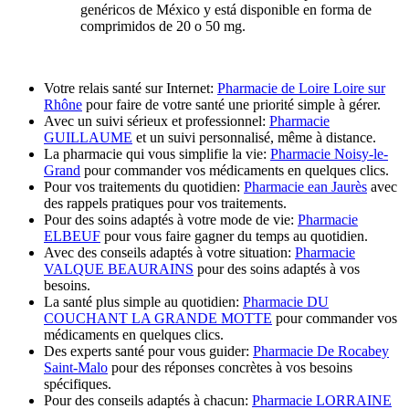
genéricos de México y está disponible en forma de
comprimidos de 20 o 50 mg.
Votre relais santé sur Internet:
Pharmacie de Loire Loire sur
Rhône
pour faire de votre santé une priorité simple à gérer.
Avec un suivi sérieux et professionnel:
Pharmacie
GUILLAUME
et un suivi personnalisé, même à distance.
La pharmacie qui vous simplifie la vie:
Pharmacie Noisy-le-
Grand
pour commander vos médicaments en quelques clics.
Pour vos traitements du quotidien:
Pharmacie ean Jaurès
avec
des rappels pratiques pour vos traitements.
Pour des soins adaptés à votre mode de vie:
Pharmacie
ELBEUF
pour vous faire gagner du temps au quotidien.
Avec des conseils adaptés à votre situation:
Pharmacie
VALQUE BEAURAINS
pour des soins adaptés à vos
besoins.
La santé plus simple au quotidien:
Pharmacie DU
COUCHANT LA GRANDE MOTTE
pour commander vos
médicaments en quelques clics.
Des experts santé pour vous guider:
Pharmacie De Rocabey
Saint-Malo
pour des réponses concrètes à vos besoins
spécifiques.
Pour des conseils adaptés à chacun:
Pharmacie LORRAINE