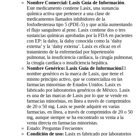
Nombre Comercial: Lasix Guía de Información
.
Este medicamento contiene Lasix, una sustancia
química activa que pertenece a una clase de
medicamentos llamados inhibidores de la
fosfodiesterasa tipo 5 (PDE-5) y que actúa aumentando
el flujo sanguíneo al pene. Lasix contiene dos o tres
sustancias químicas aprobadas por la FDA en pacientes
con EP: la dalsy, la dalsy conocida como la ‘dalsy
externa’ y la ‘dalsy externa’. Lasix es eficaz en el
tratamiento de la enfermedad por hipertensión
pulmonar, la insuficiencia cardíaca, la cirugía pulmonar,
la cirugía cardíaca o insuficiencia hepática.
Nombre Genérico: Lasix Guía de Información
El
nombre genérico es la marca de Lasix, que tiene el
mismo principio activo, que se comercializa en las
farmacias minoristas de Estados Unidos. Lasix es
fabricado por laboratorios genéricos de México. Lasix
es una de las marcas de Lasix por lo que se vende en
farmacias minoristas, en línea a través de comprimidos
de 20 o 50 mg. Lasix se puede adquirir en varias
farmacias, en línea, a través de comprimidos de 20 o 50
mg, aunque siempre se ha encontrado su venta a la
venta directa en farmacias minoristas.
Estado: Preguntas Frecuentes
Condición de uso:
Lasix es fabricado por laboratorios