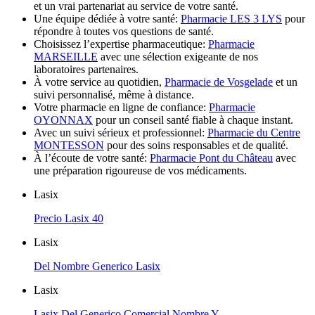
et un vrai partenariat au service de votre santé.
Une équipe dédiée à votre santé:
Pharmacie LES 3 LYS
pour
répondre à toutes vos questions de santé.
Choisissez l’expertise pharmaceutique:
Pharmacie
MARSEILLE
avec une sélection exigeante de nos
laboratoires partenaires.
À votre service au quotidien,
Pharmacie de Vosgelade
et un
suivi personnalisé, même à distance.
Votre pharmacie en ligne de confiance:
Pharmacie
OYONNAX
pour un conseil santé fiable à chaque instant.
Avec un suivi sérieux et professionnel:
Pharmacie du Centre
MONTESSON
pour des soins responsables et de qualité.
À l’écoute de votre santé:
Pharmacie Pont du Château
avec
une préparation rigoureuse de vos médicaments.
Lasix
Precio Lasix 40
Lasix
Del Nombre Generico Lasix
Lasix
Lasix Del Generico Comercial Nombre Y