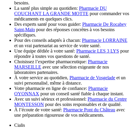
besoins.
La santé plus simple au quotidien:
Pharmacie DU
COUCHANT LA GRANDE MOTTE
pour commander vos
médicaments en quelques clics.
Des experts santé pour vous guider:
Pharmacie De Rocabey
Saint-Malo
pour des réponses concrètes à vos besoins
spécifiques.
Pour des conseils adaptés à chacun:
Pharmacie LORRAINE
et un vrai partenariat au service de votre santé.
Une équipe dédiée à votre santé:
Pharmacie LES 3 LYS
pour
répondre à toutes vos questions de santé.
Choisissez l’expertise pharmaceutique:
Pharmacie
MARSEILLE
avec une sélection exigeante de nos
laboratoires partenaires.
À votre service au quotidien,
Pharmacie de Vosgelade
et un
suivi personnalisé, même à distance.
Votre pharmacie en ligne de confiance:
Pharmacie
OYONNAX
pour un conseil santé fiable à chaque instant.
Avec un suivi sérieux et professionnel:
Pharmacie du Centre
MONTESSON
pour des soins responsables et de qualité.
À l’écoute de votre santé:
Pharmacie Pont du Château
avec
une préparation rigoureuse de vos médicaments.
Cialis