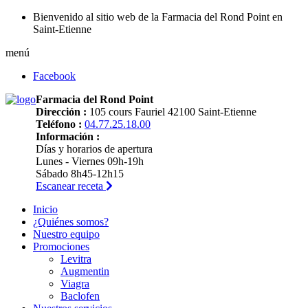
Bienvenido al sitio web de la Farmacia del Rond Point en
Saint-Etienne
menú
Facebook
Farmacia del Rond Point
Dirección :
105 cours Fauriel 42100 Saint-Etienne
Teléfono :
04.77.25.18.00
Información :
Días y horarios de apertura
Lunes - Viernes 09h-19h
Sábado 8h45-12h15
Escanear receta
Inicio
¿Quiénes somos?
Nuestro equipo
Promociones
Levitra
Augmentin
Viagra
Baclofen