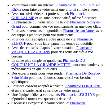
Votre relais santé sur Internet:
Pharmacie de Loire Loire sur
Rhône
pour faire de votre santé une priorité simple à gérer.
Avec un suivi sérieux et professionnel:
Pharmacie
GUILLAUME
et un suivi personnalisé, même à distance.
La pharmacie qui vous simplifie la vie:
Pharmacie Noisy-le-
Grand
pour commander vos médicaments en quelques clics.
Pour vos traitements du quotidien:
Pharmacie ean Jaurès
avec
des rappels pratiques pour vos traitements.
Pour des soins adaptés à votre mode de vie:
Pharmacie
ELBEUF
pour vous faire gagner du temps au quotidien.
Avec des conseils adaptés à votre situation:
Pharmacie
VALQUE BEAURAINS
pour des soins adaptés à vos
besoins.
La santé plus simple au quotidien:
Pharmacie DU
COUCHANT LA GRANDE MOTTE
pour commander vos
médicaments en quelques clics.
Des experts santé pour vous guider:
Pharmacie De Rocabey
Saint-Malo
pour des réponses concrètes à vos besoins
spécifiques.
Pour des conseils adaptés à chacun:
Pharmacie LORRAINE
et un vrai partenariat au service de votre santé.
Une équipe dédiée à votre santé:
Pharmacie LES 3 LYS
pour
répondre à toutes vos questions de santé.
Choisissez l’expertise pharmaceutique:
Pharmacie