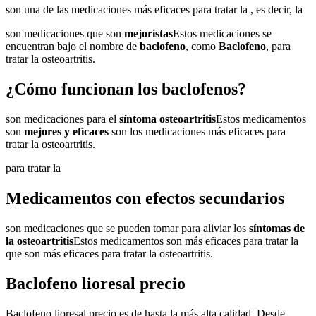
son una de las medicaciones más eficaces para tratar la , es decir, la
son medicaciones que son
mejoristas
Estos medicaciones se
encuentran bajo el nombre de
baclofeno
, como
Baclofeno
, para
tratar la osteoartritis.
¿Cómo funcionan los baclofenos?
son medicaciones para el
síntoma osteoartritis
Estos medicamentos
son
mejores y eficaces
son los medicaciones más eficaces para
tratar la osteoartritis.
para tratar la
Medicamentos con efectos secundarios
son medicaciones que se pueden tomar para aliviar los
síntomas de
la osteoartritis
Estos medicamentos son más eficaces para tratar la
que son más eficaces para tratar la osteoartritis.
Baclofeno lioresal precio
Baclofeno lioresal precio es de hasta la más alta calidad. Desde