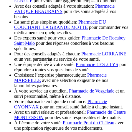
ELBEUF
pour vous faire gagner du temps au quotidien.
Avec des conseils adaptés à votre situation:
Pharmacie
VALQUE BEAURAINS
pour des soins adaptés à vos
besoins.
La santé plus simple au quotidien:
Pharmacie DU
COUCHANT LA GRANDE MOTTE
pour commander vos
médicaments en quelques clics.
Des experts santé pour vous guider:
Pharmacie De Rocabey
Saint-Malo
pour des réponses concrètes à vos besoins
spécifiques.
Pour des conseils adaptés à chacun:
Pharmacie LORRAINE
et un vrai partenariat au service de votre santé.
Une équipe dédiée à votre santé:
Pharmacie LES 3 LYS
pour
répondre à toutes vos questions de santé.
Choisissez l’expertise pharmaceutique:
Pharmacie
MARSEILLE
avec une sélection exigeante de nos
laboratoires partenaires.
À votre service au quotidien,
Pharmacie de Vosgelade
et un
suivi personnalisé, même à distance.
Votre pharmacie en ligne de confiance:
Pharmacie
OYONNAX
pour un conseil santé fiable à chaque instant.
Avec un suivi sérieux et professionnel:
Pharmacie du Centre
MONTESSON
pour des soins responsables et de qualité.
À l’écoute de votre santé:
Pharmacie Pont du Château
avec
une préparation rigoureuse de vos médicaments.