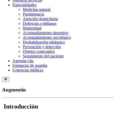
Nuestros servicios
Especialidades
Medicina natural
Parafarmacia
Atención domiciliaria
Dolencias cotidianas
Maternidad
Acompañamiento deportivo
Acompañamiento oncológico
Deshabituación tabáquica
Prevención y detección
Objetos conectados
Seguimiento del paciente
Agendar cita
Farmacias de guardia
Urgencias médicas
Augmentin
Introducción