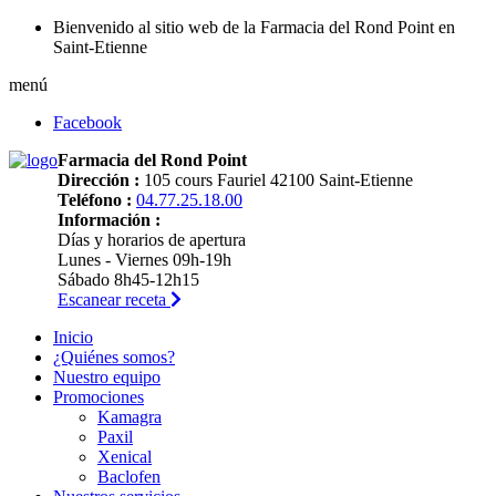
Bienvenido al sitio web de la Farmacia del Rond Point en
Saint-Etienne
menú
Facebook
Farmacia del Rond Point
Dirección :
105 cours Fauriel 42100 Saint-Etienne
Teléfono :
04.77.25.18.00
Información :
Días y horarios de apertura
Lunes - Viernes 09h-19h
Sábado 8h45-12h15
Escanear receta
Inicio
¿Quiénes somos?
Nuestro equipo
Promociones
Kamagra
Paxil
Xenical
Baclofen