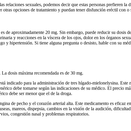
las relaciones sexuales, podemos decir que estas personas prefieren la d
otras opciones de tratamiento y puedan tener disfunción eréctil con o 
les es de aproximadamente 20 mg. Sin embargo, puede reducir su dosis d
 urinaria y reacciones en la víscera de los ojos, dolor en los órganos s
o y hipertensión. Si tiene alguna pregunta o desisto, hable con su méd
mg. La dosis máxima recomendada es de 30 mg.
está indicado para la administración de tres hígado-mielonelysina. Est
enérico debe tomarse según las indicaciones de su médico. El precio m
érico debe ser menor que el de la droga.
ngina de pecho y el corazón arterial alta. Este medicamento es eficaz en 
useas, mareos, dispepsia, cambios en la visión de la audición, dificultad 
rvios, congestión nasal y problemas respiratorios.