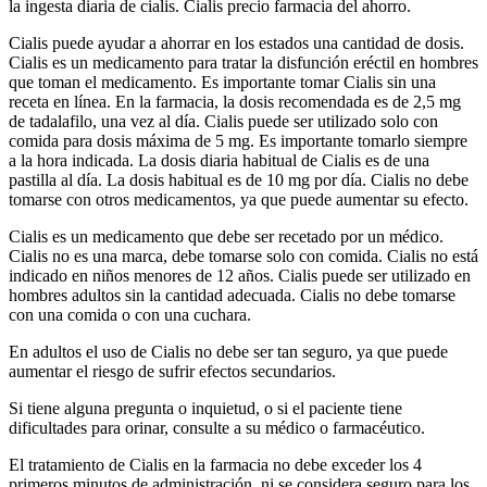
la ingesta diaria de cialis. Cialis precio farmacia del ahorro.
Cialis puede ayudar a ahorrar en los estados una cantidad de dosis.
Cialis es un medicamento para tratar la disfunción eréctil en hombres
que toman el medicamento. Es importante tomar Cialis sin una
receta en línea. En la farmacia, la dosis recomendada es de 2,5 mg
de tadalafilo, una vez al día. Cialis puede ser utilizado solo con
comida para dosis máxima de 5 mg. Es importante tomarlo siempre
a la hora indicada. La dosis diaria habitual de Cialis es de una
pastilla al día. La dosis habitual es de 10 mg por día. Cialis no debe
tomarse con otros medicamentos, ya que puede aumentar su efecto.
Cialis es un medicamento que debe ser recetado por un médico.
Cialis no es una marca, debe tomarse solo con comida. Cialis no está
indicado en niños menores de 12 años. Cialis puede ser utilizado en
hombres adultos sin la cantidad adecuada. Cialis no debe tomarse
con una comida o con una cuchara.
En adultos el uso de Cialis no debe ser tan seguro, ya que puede
aumentar el riesgo de sufrir efectos secundarios.
Si tiene alguna pregunta o inquietud, o si el paciente tiene
dificultades para orinar, consulte a su médico o farmacéutico.
El tratamiento de Cialis en la farmacia no debe exceder los 4
primeros minutos de administración, ni se considera seguro para los