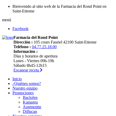
Bienvenido al sitio web de la Farmacia del Rond Point en
Saint-Etienne
menú
Facebook
Farmacia del Rond Point
Dirección :
105 cours Fauriel 42100 Saint-Etienne
Teléfono :
04.77.25.18.00
Información :
Días y horarios de apertura
Lunes - Viernes 09h-19h
Sábado 8h45-12h15
Escanear receta
Inicio
¿Quiénes somos?
Nuestro equipo
Promociones
Baclofen
Kamagra
Augmentin
Diflucan