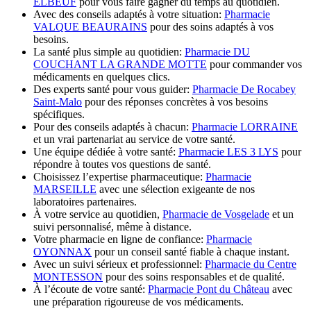
ELBEUF
pour vous faire gagner du temps au quotidien.
Avec des conseils adaptés à votre situation:
Pharmacie
VALQUE BEAURAINS
pour des soins adaptés à vos
besoins.
La santé plus simple au quotidien:
Pharmacie DU
COUCHANT LA GRANDE MOTTE
pour commander vos
médicaments en quelques clics.
Des experts santé pour vous guider:
Pharmacie De Rocabey
Saint-Malo
pour des réponses concrètes à vos besoins
spécifiques.
Pour des conseils adaptés à chacun:
Pharmacie LORRAINE
et un vrai partenariat au service de votre santé.
Une équipe dédiée à votre santé:
Pharmacie LES 3 LYS
pour
répondre à toutes vos questions de santé.
Choisissez l’expertise pharmaceutique:
Pharmacie
MARSEILLE
avec une sélection exigeante de nos
laboratoires partenaires.
À votre service au quotidien,
Pharmacie de Vosgelade
et un
suivi personnalisé, même à distance.
Votre pharmacie en ligne de confiance:
Pharmacie
OYONNAX
pour un conseil santé fiable à chaque instant.
Avec un suivi sérieux et professionnel:
Pharmacie du Centre
MONTESSON
pour des soins responsables et de qualité.
À l’écoute de votre santé:
Pharmacie Pont du Château
avec
une préparation rigoureuse de vos médicaments.