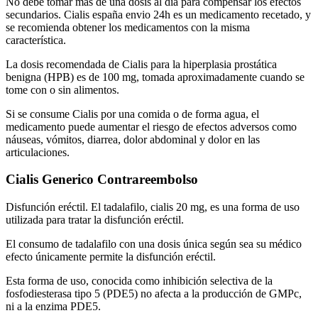
No debe tomar más de una dosis al día para compensar los efectos
secundarios. Cialis españa envio 24h es un medicamento recetado, y
se recomienda obtener los medicamentos con la misma
característica.
La dosis recomendada de Cialis para la hiperplasia prostática
benigna (HPB) es de 100 mg, tomada aproximadamente cuando se
tome con o sin alimentos.
Si se consume Cialis por una comida o de forma agua, el
medicamento puede aumentar el riesgo de efectos adversos como
náuseas, vómitos, diarrea, dolor abdominal y dolor en las
articulaciones.
Cialis Generico Contrareembolso
Disfunción eréctil. El tadalafilo, cialis 20 mg, es una forma de uso
utilizada para tratar la disfunción eréctil.
El consumo de tadalafilo con una dosis única según sea su médico
efecto únicamente permite la disfunción eréctil.
Esta forma de uso, conocida como inhibición selectiva de la
fosfodiesterasa tipo 5 (PDE5) no afecta a la producción de GMPc,
ni a la enzima PDE5.