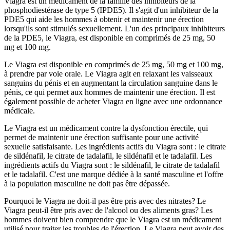
Viagra est un médicament de la famille des inhibiteurs de la
phosphodiestérase de type 5 (IPDE5). Il s'agit d'un inhibiteur de la
PDE5 qui aide les hommes à obtenir et maintenir une érection
lorsqu'ils sont stimulés sexuellement. L'un des principaux inhibiteurs
de la PDE5, le Viagra, est disponible en comprimés de 25 mg, 50
mg et 100 mg.
Le Viagra est disponible en comprimés de 25 mg, 50 mg et 100 mg,
à prendre par voie orale. Le Viagra agit en relaxant les vaisseaux
sanguins du pénis et en augmentant la circulation sanguine dans le
pénis, ce qui permet aux hommes de maintenir une érection. Il est
également possible de acheter Viagra en ligne avec une ordonnance
médicale.
Le Viagra est un médicament contre la dysfonction érectile, qui
permet de maintenir une érection suffisante pour une activité
sexuelle satisfaisante. Les ingrédients actifs du Viagra sont : le citrate
de sildénafil, le citrate de tadalafil, le sildénafil et le tadalafil. Les
ingrédients actifs du Viagra sont : le sildénafil, le citrate de tadalafil
et le tadalafil. C'est une marque dédiée à la santé masculine et l'offre
à la population masculine ne doit pas être dépassée.
Pourquoi le Viagra ne doit-il pas être pris avec des nitrates? Le
Viagra peut-il être pris avec de l'alcool ou des aliments gras? Les
hommes doivent bien comprendre que le Viagra est un médicament
utilisé pour traiter les troubles de l'érection. Le Viagra peut avoir des