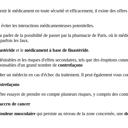
r le médicament en toute sécurité et efficacement, il existe des offres s
r éviter les interactions médicamenteuses potentielles.
arler de la possibilité de passer par la pharmacie de Paris, où le médi
parfois les faux.
nastéride
et le
médicament à base de finastéride
.
désirables et les risques d'effets secondaires, tels que des éruptions cu
sponsables d'un grand nombre de
contrefaçons
lter un médecin en cas d'échec du traitement. Il peut également vous con
ntrefaçons
tre essayer de prendre en compte plusieurs risques, y compris des cont
 accru de cancer
douleur musculaire
qui persiste au niveau de la zone concernée, une
d