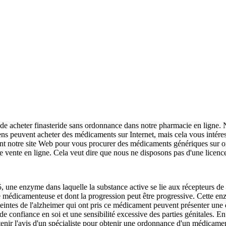
ble de acheter finasteride sans ordonnance dans notre pharmacie en ligne
gens peuvent acheter des médicaments sur Internet, mais cela vous intér
nt notre site Web pour vous procurer des médicaments génériques sur 
de vente en ligne. Cela veut dire que nous ne disposons pas d'une licence
, une enzyme dans laquelle la substance active se lie aux récepteurs d
ine médicamenteuse et dont la progression peut être progressive. Cette e
teintes de l'alzheimer qui ont pris ce médicament peuvent présenter une
rte de confiance en soi et une sensibilité excessive des parties génitales
enir l'avis d'un spécialiste pour obtenir une ordonnance d'un médicam