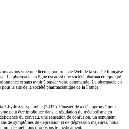
. Nous avons voté une licence pour un site Web de la société française
esse. La pharmacie en ligne est aussi une société pharmaceutique qui
ordonnance et sans avoir à passer votre commande. La pharmacie en
 pour le site de la société pharmaceutique de la France.
e la 5-hydroxytryptamine (5-HT). Finasteride a été approuvé pour
nzyme peut être impliquée dans la régulation du métabolisme en
 déficience du cerveau, une sensation de confusion, un sentiment
. En cas de symptômes de dépression et de dépression majeures, nous
ent pour lequel nous proposons le médicament.