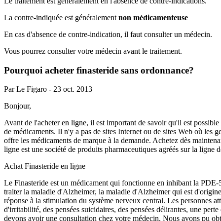
Le traitement est généralement en l'absence de contre-indications.
La contre-indiquée est généralement
non médicamenteuse
En cas d'absence de contre-indication, il faut consulter un médecin.
Vous pourrez consulter votre médecin avant le traitement.
Pourquoi acheter finasteride sans ordonnance?
Par
Le Figaro
-
23 oct. 2013
Bonjour,
Avant de l'acheter en ligne, il est important de savoir qu'il est possi
de médicaments. Il n'y a pas de sites Internet ou de sites Web où les 
offre les médicaments de marque à la demande. Achetez dès maintena
ligne est une société de produits pharmaceutiques agréés sur la ligne 
Achat Finasteride en ligne
Le Finasteride est un médicament qui fonctionne en inhibant la PDE-5
traiter la maladie d'Alzheimer, la maladie d'Alzheimer qui est d'orig
réponse à la stimulation du système nerveux central. Les personnes at
d'irritabilité, des pensées suicidaires, des pensées délirantes, une pe
devons avoir une consultation chez votre médecin. Nous avons pu obt