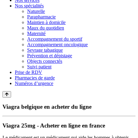
Nos services
Nos spécialités
Naturelle
Parapharmacie
Maintien à domicile
Maux du quotidien
Maternité
Accompagnement du sportif
Accompagnement oncologique
Sevrage tabagique
Prévention et dépistage
Objects connectés
Suivi patient
Prise de RDV
Pharmacies de garde
Numéros d’urgence
Viagra belgique en acheter du ligne
Viagra 25mg - Acheter en ligne en france
Le médicament est un médicament qui aide les hommes à obtenir