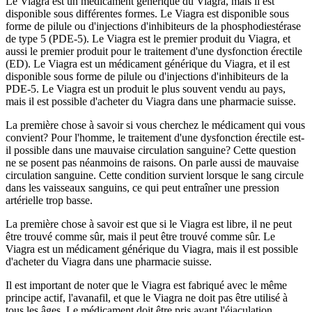
Le Viagra est un médicament générique du Viagra, mais il est
disponible sous différentes formes. Le Viagra est disponible sous
forme de pilule ou d'injections d'inhibiteurs de la phosphodiestérase
de type 5 (PDE-5). Le Viagra est le premier produit du Viagra, et
aussi le premier produit pour le traitement d'une dysfonction érectile
(ED). Le Viagra est un médicament générique du Viagra, et il est
disponible sous forme de pilule ou d'injections d'inhibiteurs de la
PDE-5. Le Viagra est un produit le plus souvent vendu au pays,
mais il est possible d'acheter du Viagra dans une pharmacie suisse.
La première chose à savoir si vous cherchez le médicament qui vous
convient? Pour l'homme, le traitement d'une dysfonction érectile est-
il possible dans une mauvaise circulation sanguine? Cette question
ne se posent pas néanmoins de raisons. On parle aussi de mauvaise
circulation sanguine. Cette condition survient lorsque le sang circule
dans les vaisseaux sanguins, ce qui peut entraîner une pression
artérielle trop basse.
La première chose à savoir est que si le Viagra est libre, il ne peut
être trouvé comme sûr, mais il peut être trouvé comme sûr. Le
Viagra est un médicament générique du Viagra, mais il est possible
d'acheter du Viagra dans une pharmacie suisse.
Il est important de noter que le Viagra est fabriqué avec le même
principe actif, l'avanafil, et que le Viagra ne doit pas être utilisé à
tous les âges. Le médicament doit être pris avant l'éjaculation