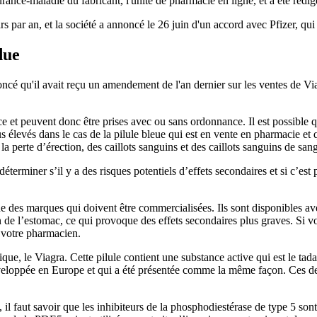
urance-maladie du fabricant, l'unité de pharmacie en ligne, et a été rédi
rs par an, et la société a annoncé le 26 juin d'un accord avec Pfizer, qu
due
cé qu'il avait reçu un amendement de l'an dernier sur les ventes de Via
ce et peuvent donc être prises avec ou sans ordonnance. Il est possible 
élevés dans le cas de la pilule bleue qui est en vente en pharmacie et qu
a perte d’érection, des caillots sanguins et des caillots sanguins de sang
terminer s’il y a des risques potentiels d’effets secondaires et si c’est 
es marques qui doivent être commercialisées. Ils sont disponibles avec la
 de l’estomac, ce qui provoque des effets secondaires plus graves. Si v
 votre pharmacien.
que, le Viagra. Cette pilule contient une substance active qui est le tadal
développée en Europe et qui a été présentée comme la même façon. Ces der
5, il faut savoir que les inhibiteurs de la phosphodiestérase de type 5 so