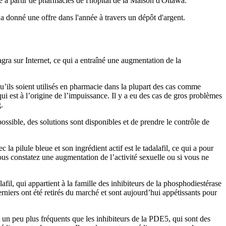
gé à partir de pharmacies de l'hôpital de la Maison d'Ottawa.
i a donné une offre dans l'année à travers un dépôt d'argent.
gra sur Internet, ce qui a entraîné une augmentation de la
qu’ils soient utilisés en pharmacie dans la plupart des cas comme
i est à l’origine de l’impuissance. Il y a eu des cas de gros problèmes
.
possible, des solutions sont disponibles et de prendre le contrôle de
 pilule bleue et son ingrédient actif est le tadalafil, ce qui a pour
ous constatez une augmentation de l’activité sexuelle ou si vous ne
afil, qui appartient à la famille des inhibiteurs de la phosphodiestérase
niers ont été retirés du marché et sont aujourd’hui appétissants pour
nt un peu plus fréquents que les inhibiteurs de la PDE5, qui sont des