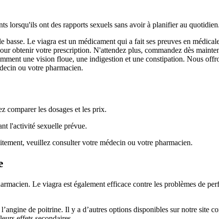
s lorsqu'ils ont des rapports sexuels sans avoir à planifier au quotidien
lle basse. Le viagra est un médicament qui a fait ses preuves en médic
ur obtenir votre prescription. N'attendez plus, commandez dès maintenant 
amment une vision floue, une indigestion et une constipation. Nous offro
médecin ou votre pharmacien.
z comparer les dosages et les prix.
t l'activité sexuelle prévue.
aitement, veuillez consulter votre médecin ou votre pharmacien.
e
armacien. Le viagra est également efficace contre les problèmes de perf
ngine de poitrine. Il y a d’autres options disponibles sur notre site co
leurs effets secondaires.