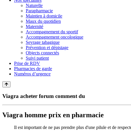
Nos spécialités
Naturelle
Parapharmacie
Maintien à domicile
Maux du quotidien
Maternité
Accompagnement du sportif
Accompagnement oncologique
Sevrage tabagique
Prévention et dépistage
Objects connectés
Suivi patient
Prise de RDV
Pharmacies de garde
Numéros d’urgence
Viagra acheter forum comment du
Viagra homme prix en pharmacie
Il est important de ne pas prendre plus d'une pilule et de respe