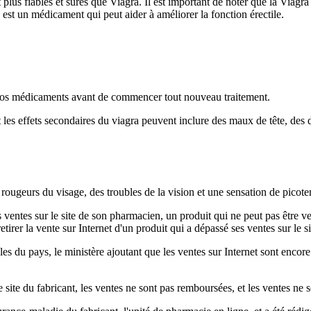
plus fiables et sûres que Viagra. Il est important de noter que la Viagra 
est un médicament qui peut aider à améliorer la fonction érectile.
e vos médicaments avant de commencer tout nouveau traitement.
les effets secondaires du viagra peuvent inclure des maux de tête, des d
 rougeurs du visage, des troubles de la vision et une sensation de picot
entes sur le site de son pharmacien, un produit qui ne peut pas être ve
etirer la vente sur Internet d'un produit qui a dépassé ses ventes sur le 
iales du pays, le ministère ajoutant que les ventes sur Internet sont encor
le site du fabricant, les ventes ne sont pas remboursées, et les ventes n