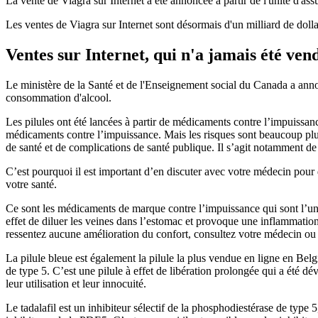
La vente de Viagra sur Internet a été annoncée à partir de l'unité d'ass
Les ventes de Viagra sur Internet sont désormais d'un milliard de dolla
Ventes sur Internet, qui n'a jamais été ven
Le ministère de la Santé et de l'Enseignement social du Canada a annon
consommation d'alcool.
Les pilules ont été lancées à partir de médicaments contre l’impuissan
médicaments contre l’impuissance. Mais les risques sont beaucoup plus 
de santé et de complications de santé publique. Il s’agit notamment de l
C’est pourquoi il est important d’en discuter avec votre médecin pour dé
votre santé.
Ce sont les médicaments de marque contre l’impuissance qui sont l’une d
effet de diluer les veines dans l’estomac et provoque une inflammation
ressentez aucune amélioration du confort, consultez votre médecin ou
La pilule bleue est également la pilule la plus vendue en ligne en Belgi
de type 5. C’est une pilule à effet de libération prolongée qui a été 
leur utilisation et leur innocuité.
Le tadalafil est un inhibiteur sélectif de la phosphodiestérase de type 