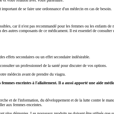
e et votre relation avec votre partenaire.
est important de se faire une ordonnance d'un médecin en cas de besoin.
cessibles, car il n'est pas recommandé pour les femmes ou les enfants de
un des autres composants de ce médicament. Il est essentiel de consulter
a des effets secondaires ou un effet secondaire indésirable.
 consulter un professionnel de la santé pour discuter de vos options.
 votre médecin avant de prendre du viagra.
 femmes enceintes à l'allaitement. Il a aussi apporté une aide médi
rche et de l'information, du développement et de la lutte contre le man
'aller aux femmes enceintes.
ont plus démunies. Les nouveaux produits ne doivent être utilisés que sur