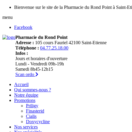
Bienvenue sur le site de la Pharmacie du Rond Point à Saint-Et
menu
Facebook
Pharmacie du Rond Point
Adresse :
105 cours Fauriel 42100 Saint-Etienne
Téléphone :
04.77.25.18.00
Infos :
Jours et horaires d'ouverture
Lundi - Vendredi 09h-19h
Samedi 8h45-12h15
Scan ordo
Accueil
Qui sommes-nous ?
Notre équipe
Promotions
Priligy
Finasterid
Cialis
Doxycycline
Nos services