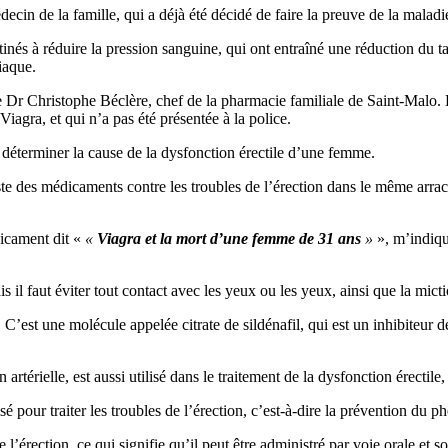
decin de la famille, qui a déjà été décidé de faire la preuve de la maladi
stinés à réduire la pression sanguine, qui ont entraîné une réduction du
iaque.
 le Dr Christophe Béclère, chef de la pharmacie familiale de Saint-Malo. 
iagra, et qui n’a pas été présentée à la police.
déterminer la cause de la dysfonction érectile d’une femme.
te des médicaments contre les troubles de l’érection dans le même arrach
dicament dit «
«
Viagra et la mort d’une femme de 31 ans
»
», m’indique
s il faut éviter tout contact avec les yeux ou les yeux, ainsi que la micti
 C’est une molécule appelée citrate de sildénafil, qui est un inhibiteur 
on artérielle, est aussi utilisé dans le traitement de la dysfonction érecti
lisé pour traiter les troubles de l’érection, c’est-à-dire la prévention du
e l’érection, ce qui signifie qu’il peut être administré par voie orale et