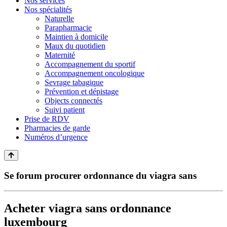
Nos services
Nos spécialités
Naturelle
Parapharmacie
Maintien à domicile
Maux du quotidien
Maternité
Accompagnement du sportif
Accompagnement oncologique
Sevrage tabagique
Prévention et dépistage
Objects connectés
Suivi patient
Prise de RDV
Pharmacies de garde
Numéros d’urgence
Se forum procurer ordonnance du viagra sans
Acheter viagra sans ordonnance
luxembourg