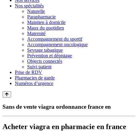
Nos services
Nos spécialités
Naturelle
Parapharmacie
Maintien à domicile
Maux du quotidien
Maternité
Accompagnement du sportif
Accompagnement oncologique
Sevrage tabagique
Prévention et dépistage
Objects connectés
Suivi patient
Prise de RDV
Pharmacies de garde
Numéros d’urgence
Sans de vente viagra ordonnance france en
Acheter viagra en pharmacie en france