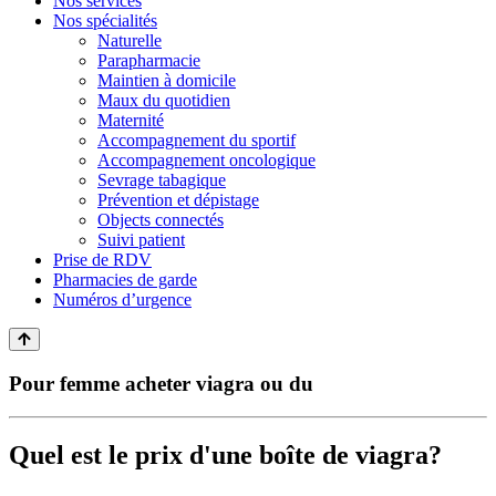
Nos services
Nos spécialités
Naturelle
Parapharmacie
Maintien à domicile
Maux du quotidien
Maternité
Accompagnement du sportif
Accompagnement oncologique
Sevrage tabagique
Prévention et dépistage
Objects connectés
Suivi patient
Prise de RDV
Pharmacies de garde
Numéros d’urgence
Pour femme acheter viagra ou du
Quel est le prix d'une boîte de viagra?