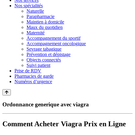
Nos services
Nos spécialités
Naturelle
Parapharmacie
Maintien à domicile
Maux du quotidien
Maternité
Accompagnement du sportif
Accompagnement oncologique
Sevrage tabagique
Prévention et dépistage
Objects connectés
Suivi patient
Prise de RDV
Pharmacies de garde
Numéros d’urgence
Ordonnance generique avec viagra
Comment Acheter Viagra Prix en Ligne