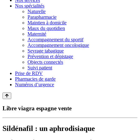
Nos services
Nos spécialités
Naturelle
Parapharmacie
Maintien à domicile
Maux du quotidien
Maternité
Accompagnement du sportif
Accompagnement oncologique
Sevrage tabagique
Prévention et dépistage
Objects connectés
Suivi patient
Prise de RDV
Pharmacies de garde
Numéros d’urgence
Libre viagra espagne vente
Sildénafil : un aphrodisiaque