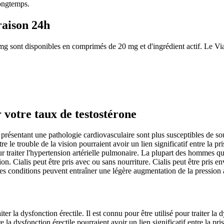
longtemps.
raison 24h
g sont disponibles en comprimés de 20 mg et d'ingrédient actif. Le Viagr
votre taux de testostérone
ts présentant une pathologie cardiovasculaire sont plus susceptibles de
rouble de la vision pourraient avoir un lien significatif entre la prise d
our traiter l'hypertension artérielle pulmonaire. La plupart des hommes q
ction. Cialis peut être pris avec ou sans nourriture. Cialis peut être pris 
 conditions peuvent entraîner une légère augmentation de la pression art
r la dysfonction érectile. Il est connu pour être utilisé pour traiter la 
 dysfonction érectile pourraient avoir un lien significatif entre la prise