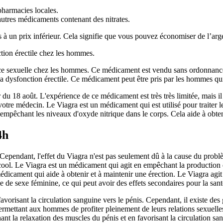
pharmacies locales.
autres médicaments contenant des nitrates.
 à un prix inférieur. Cela signifie que vous pouvez économiser de l’argen
ction érectile chez les hommes.
ance sexuelle chez les hommes. Ce médicament est vendu sans ordonnance
 la dysfonction érectile. Ce médicament peut être pris par les hommes qu
u 18 août. L'expérience de ce médicament est très très limitée, mais il 
tre médecin. Le Viagra est un médicament qui est utilisé pour traiter le
mpêchant les niveaux d'oxyde nitrique dans le corps. Cela aide à obten
4h
 Cependant, l'effet du Viagra n'est pas seulement dû à la cause du problèm
n l'alcool. Le Viagra est un médicament qui agit en empêchant la produc
édicament qui aide à obtenir et à maintenir une érection. Le Viagra agit
 sexe féminine, ce qui peut avoir des effets secondaires pour la sant
avorisant la circulation sanguine vers le pénis. Cependant, il existe de
ermettant aux hommes de profiter pleinement de leurs relations sexuelle
t la relaxation des muscles du pénis et en favorisant la circulation sa