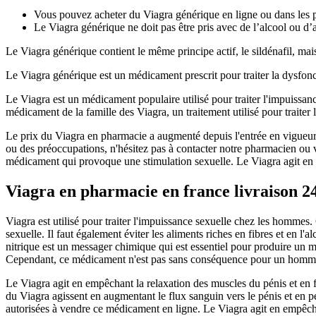
Vous pouvez acheter du Viagra générique en ligne ou dans les 
Le Viagra générique ne doit pas être pris avec de l’alcool ou d’
Le Viagra générique contient le même principe actif, le sildénafil, mais
Le Viagra générique est un médicament prescrit pour traiter la dysfon
Le Viagra est un médicament populaire utilisé pour traiter l'impuiss
médicament de la famille des Viagra, un traitement utilisé pour traiter
Le prix du Viagra en pharmacie a augmenté depuis l'entrée en vigueur d
ou des préoccupations, n'hésitez pas à contacter notre pharmacien ou vo
médicament qui provoque une stimulation sexuelle. Le Viagra agit en e
Viagra en pharmacie en france livraison 2
Viagra est utilisé pour traiter l'impuissance sexuelle chez les hommes.
sexuelle. Il faut également éviter les aliments riches en fibres et e
nitrique est un messager chimique qui est essentiel pour produire un m
Cependant, ce médicament n'est pas sans conséquence pour un homme de
Le Viagra agit en empêchant la relaxation des muscles du pénis et en f
du Viagra agissent en augmentant le flux sanguin vers le pénis et en p
autorisées à vendre ce médicament en ligne. Le Viagra agit en empêchan