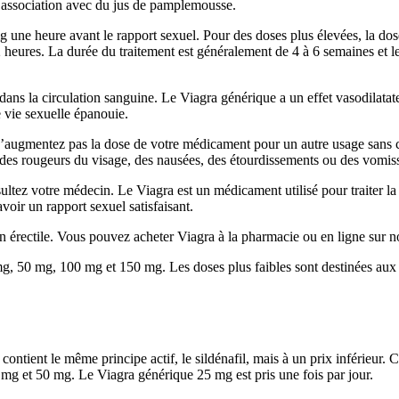
 en association avec du jus de pamplemousse.
mg une heure avant le rapport sexuel. Pour des doses plus élevées, la d
heures. La durée du traitement est généralement de 4 à 6 semaines et le tr
 dans la circulation sanguine. Le Viagra générique a un effet vasodilatat
 vie sexuelle épanouie.
 n’augmentez pas la dose de votre médicament pour un autre usage sans 
r, des rougeurs du visage, des nausées, des étourdissements ou des vomi
sultez votre médecin. Le Viagra est un médicament utilisé pour traiter l
oir un rapport sexuel satisfaisant.
n érectile. Vous pouvez acheter Viagra à la pharmacie ou en ligne sur n
, 50 mg, 100 mg et 150 mg. Les doses plus faibles sont destinées aux 
ntient le même principe actif, le sildénafil, mais à un prix inférieur. C
mg et 50 mg. Le Viagra générique 25 mg est pris une fois par jour.