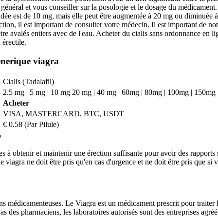
général et vous conseiller sur la posologie et le dosage du médicament. 
mandée est de 10 mg, mais elle peut être augmentée à 20 mg ou diminuée 
on, il est important de consulter votre médecin. Il est important de not
e avalés entiers avec de l'eau. Acheter du cialis sans ordonnance en lign
érectile.
enerique viagra
Cialis (Tadalafil)
2.5 mg | 5 mg | 10 mg 20 mg | 40 mg | 60mg | 80mg | 100mg | 150mg
Acheter
VISA, MASTERCARD, BTC, USDT
€ 0.58 (Par Pilule)
%
 obtenir et maintenir une érection suffisante pour avoir des rapports se
gra ne doit être pris qu'en cas d'urgence et ne doit être pris que si 
s médicamenteuses. Le Viagra est un médicament prescrit pour traiter la
des pharmaciens, les laboratoires autorisés sont des entreprises agréée