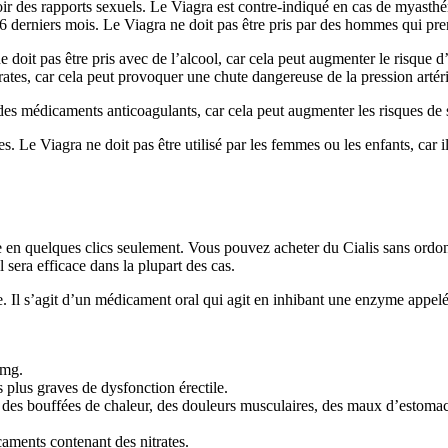
r des rapports sexuels. Le Viagra est contre-indiqué en cas de myasthé
 6 derniers mois. Le Viagra ne doit pas être pris par des hommes qui pr
e doit pas être pris avec de l’alcool, car cela peut augmenter le risque 
tes, car cela peut provoquer une chute dangereuse de la pression artéri
 des médicaments anticoagulants, car cela peut augmenter les risques de
s. Le Viagra ne doit pas être utilisé par les femmes ou les enfants, car i
e en quelques clics seulement. Vous pouvez acheter du Cialis sans ordonn
sera efficace dans la plupart des cas.
ile. Il s’agit d’un médicament oral qui agit en inhibant une enzyme appe
 mg.
as plus graves de dysfonction érectile.
, des bouffées de chaleur, des douleurs musculaires, des maux d’estomac
caments contenant des nitrates.