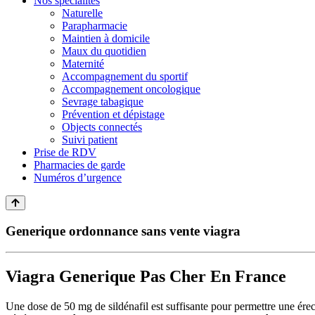
Nos spécialités
Naturelle
Parapharmacie
Maintien à domicile
Maux du quotidien
Maternité
Accompagnement du sportif
Accompagnement oncologique
Sevrage tabagique
Prévention et dépistage
Objects connectés
Suivi patient
Prise de RDV
Pharmacies de garde
Numéros d’urgence
Generique ordonnance sans vente viagra
Viagra Generique Pas Cher En France
Une dose de 50 mg de sildénafil est suffisante pour permettre une érec