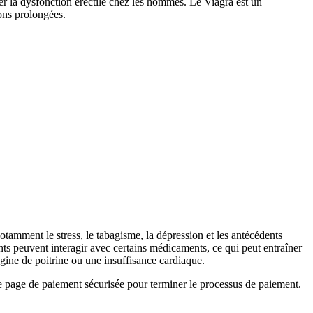
ter la dysfonction érectile chez les hommes. Le Viagra est un
ions prolongées.
otamment le stress, le tabagisme, la dépression et les antécédents
nts peuvent interagir avec certains médicaments, ce qui peut entraîner
ngine de poitrine ou une insuffisance cardiaque.
ne page de paiement sécurisée pour terminer le processus de paiement.