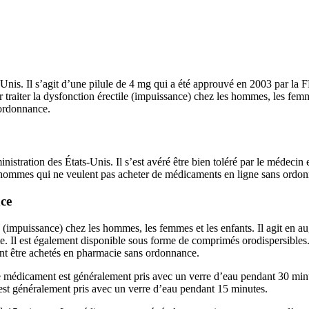
is. Il s’agit d’une pilule de 4 mg qui a été approuvé en 2003 par la FDA
 traiter la dysfonction érectile (impuissance) chez les hommes, les femm
 ordonnance.
tration des États-Unis. Il s’est avéré être bien toléré par le médecin
es hommes qui ne veulent pas acheter de médicaments en ligne sans ordo
ce
e (impuissance) chez les hommes, les femmes et les enfants. Il agit en au
sante. Il est également disponible sous forme de comprimés orodispersib
nt être achetés en pharmacie sans ordonnance.
 médicament est généralement pris avec un verre d’eau pendant 30 minut
st généralement pris avec un verre d’eau pendant 15 minutes.