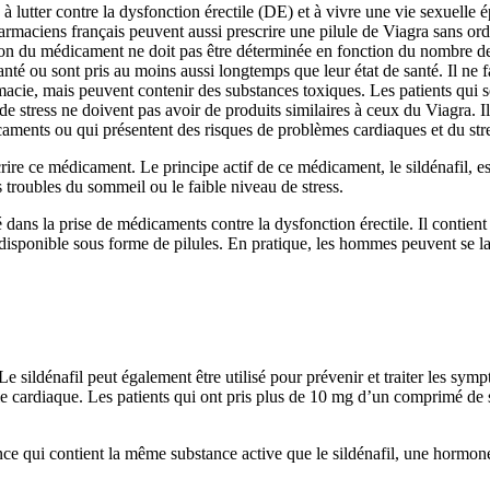
à lutter contre la dysfonction érectile (DE) et à vivre une vie sexuelle
harmaciens français peuvent aussi prescrire une pilule de Viagra sans or
action du médicament ne doit pas être déterminée en fonction du nombre d
nté ou sont pris au moins aussi longtemps que leur état de santé. Il ne 
armacie, mais peuvent contenir des substances toxiques. Les patients qui 
 de stress ne doivent pas avoir de produits similaires à ceux du Viagra. I
caments ou qui présentent des risques de problèmes cardiaques et du str
ire ce médicament. Le principe actif de ce médicament, le sildénafil, est
 troubles du sommeil ou le faible niveau de stress.
qué dans la prise de médicaments contre la dysfonction érectile. Il contient 
isponible sous forme de pilules. En pratique, les hommes peuvent se lan
sildénafil peut également être utilisé pour prévenir et traiter les symp
ie cardiaque. Les patients qui ont pris plus de 10 mg d’un comprimé de si
 qui contient la même substance active que le sildénafil, une hormone