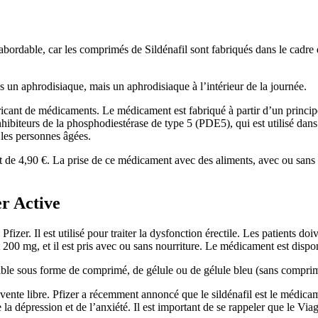
bordable, car les comprimés de Sildénafil sont fabriqués dans le cadre d
un aphrodisiaque, mais un aphrodisiaque à l’intérieur de la journée.
nt de médicaments. Le médicament est fabriqué à partir d’un principe acti
ibiteurs de la phosphodiestérase de type 5 (PDE5), qui est utilisé dans
 les personnes âgées.
est de 4,90 €. La prise de ce médicament avec des aliments, avec ou sans
r Active
izer. Il est utilisé pour traiter la dysfonction érectile. Les patients do
00 mg, et il est pris avec ou sans nourriture. Le médicament est dis
ble sous forme de comprimé, de gélule ou de gélule bleu (sans comprim
nte libre. Pfizer a récemment annoncé que le sildénafil est le médicamen
la dépression et de l’anxiété. Il est important de se rappeler que le Vi