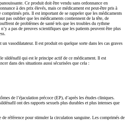
 épanouissante. Ce produit doit être vendu sans ordonnance en
donnance à des prix élevés, mais ce médicament est peut-être pris à
e comprimés pris. Il est important de se rappeler que les médicaments
faut pas oublier que les médicaments contiennent de la tête, de
souffrent de problèmes de santé tels que les troubles du rythme
l n’y a pas de preuves scientifiques que les patients peuvent être plus
ess.
 un vasodilatateur. Il est produit en quelque sorte dans les cas graves
le sildénafil qui est le principe actif de ce médicament. Il est
cer dans des situations aussi sécurisées que cela :
tômes de l’éjaculation précoce (EP), d’après les études cliniques.
ldénafil ont des rapports sexuels plus durables et plus intenses que
 de référence pour stimuler la circulation sanguine. Les comprimés de