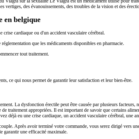
du Viagra sur la sexualité Le Viagra est un médicament utilisé pour trai
 des vertiges, des évanouissements, des troubles de la vision et des érect
e en belgique
 crise cardiaque ou d'un accident vasculaire cérébral.
 réglementation que les médicaments disponibles en pharmacie.
ommencer tout traitement.
s, ce qui nous permet de garantir leur satisfaction et leur bien-être.
ment. La dysfonction érectile peut être causée par plusieurs facteurs, n
de traitement appropriées. Il est important de savoir que certains alime
avez déjà eu une crise cardiaque, un accident vasculaire cérébral, une a
 en couple. Après avoir terminé votre commande, vous serez dirigé vers u
 de garantir une efficacité maximale.