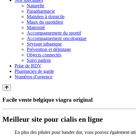
Nos spécialités
Naturelle
Parapharmacie
Maintien à domicile
Maux du quotidien
Maternité
Accompagnement du sportif
Accompagnement oncologique
Sevrage tabagique
Prévention et dépistage
Objects connectés
Suivi patient
Prise de RDV
Pharmacies de garde
Numéros d’urgence
Facile vente belgique viagra original
Meilleur site pour cialis en ligne
En plus des pilules pour bander dur, vous pouvez également utilis