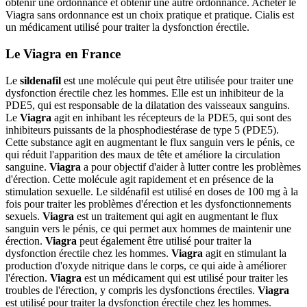
obtenir une ordonnance et obtenir une autre ordonnance. Acheter le
Viagra sans ordonnance est un choix pratique et pratique. Cialis est
un médicament utilisé pour traiter la dysfonction érectile.
Le Viagra en France
Le
sildenafil
est une molécule qui peut être utilisée pour traiter une
dysfonction érectile chez les hommes. Elle est un inhibiteur de la
PDE5, qui est responsable de la dilatation des vaisseaux sanguins.
Le
Viagra
agit en inhibant les récepteurs de la PDE5, qui sont des
inhibiteurs puissants de la phosphodiestérase de type 5 (PDE5).
Cette substance agit en augmentant le flux sanguin vers le pénis, ce
qui réduit l'apparition des maux de tête et améliore la circulation
sanguine.
Viagra
a pour objectif d'aider à lutter contre les problèmes
d'érection. Cette molécule agit rapidement et en présence de la
stimulation sexuelle. Le sildénafil est utilisé en doses de 100 mg à la
fois pour traiter les problèmes d'érection et les dysfonctionnements
sexuels.
Viagra
est un traitement qui agit en augmentant le flux
sanguin vers le pénis, ce qui permet aux hommes de maintenir une
érection.
Viagra
peut également être utilisé pour traiter la
dysfonction érectile chez les hommes.
Viagra
agit en stimulant la
production d'oxyde nitrique dans le corps, ce qui aide à améliorer
l'érection.
Viagra
est un médicament qui est utilisé pour traiter les
troubles de l'érection, y compris les dysfonctions érectiles.
Viagra
est utilisé pour traiter la dysfonction érectile chez les hommes.