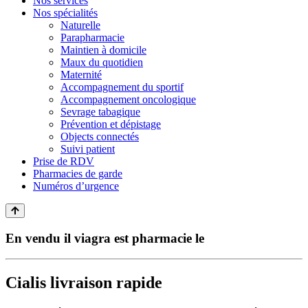
Nos services
Nos spécialités
Naturelle
Parapharmacie
Maintien à domicile
Maux du quotidien
Maternité
Accompagnement du sportif
Accompagnement oncologique
Sevrage tabagique
Prévention et dépistage
Objects connectés
Suivi patient
Prise de RDV
Pharmacies de garde
Numéros d’urgence
En vendu il viagra est pharmacie le
Cialis livraison rapide