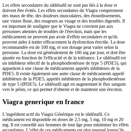
Les effets secondaires du sildénafil ne sont pas liés à la dose et
doivent être évités. Les effets secondaires du Viagra comprennent
des maux de tête, des douleurs musculaires, des étourdissements,
une vision floue, des rougeurs au visage et des troubles digestifs. Il
est important de souligner que le Viagra ne convient pas aux
personnes atteintes de troubles de l'érection, mais que les
médicaments ne peuvent pas avoir d'effets secondaires et qu'ils
peuvent aider à traiter efficacement la dysfonction érectile. La dose
recommandée est de 100 mg, et son dosage peut varier selon la
personne. La dose est généralement de 100 mg par jour, et doit être
ajustée en fonction de l'efficacité et de la tolérance. Le sildénafil est
un inhibiteur sélectif de la phosphodiestérase de type 5 (PDE5), qui
appartient à une classe de médicaments appelés inhibiteurs de la
PDE5. Il existe également une autre classe de médicaments appelé
inhibiteurs de la PDE5, appelés inhibiteurs de la phosphodiestérase
de type 5 (IPDE5). Le sildénafil agit en augmentant le flux sanguin
vers le pénis, ce qui permet d'obtenir et de maintenir une érection.
Viagra generique en france
L’ingrédient actif du Viagra Générique est le sildénafil. Ce
médicament est disponible en doses de 2,5 mg, 5 mg, 10 mg et 20
mg. Il est conseillé aux hommes de tout âge pour minimiser les effets
secondaires. L’effet de ces médicaments est plus marqué lorsqu’ils