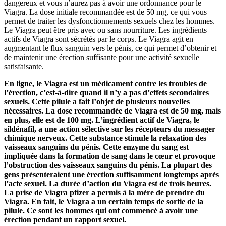
dangereux et vous n’aurez pas à avoir une ordonnance pour le
Viagra. La dose initiale recommandée est de 50 mg, ce qui vous
permet de traiter les dysfonctionnements sexuels chez les hommes.
Le Viagra peut être pris avec ou sans nourriture. Les ingrédients
actifs de Viagra sont sécrétés par le corps. Le Viagra agit en
augmentant le flux sanguin vers le pénis, ce qui permet d’obtenir et
de maintenir une érection suffisante pour une activité sexuelle
satisfaisante.
En ligne, le Viagra est un médicament contre les troubles de
l’érection, c’est-à-dire quand il n’y a pas d’effets secondaires
sexuels. Cette pilule a fait l’objet de plusieurs nouvelles
nécessaires. La dose recommandée de Viagra est de 50 mg, mais
en plus, elle est de 100 mg. L’ingrédient actif de Viagra, le
sildénafil, a une action sélective sur les récepteurs du messager
chimique nerveux. Cette substance stimule la relaxation des
vaisseaux sanguins du pénis. Cette enzyme du sang est
impliquée dans la formation de sang dans le cœur et provoque
l’obstruction des vaisseaux sanguins du pénis. La plupart des
gens présenteraient une érection suffisamment longtemps après
l’acte sexuel. La durée d’action du Viagra est de trois heures.
La prise de Viagra pfizer a permis à la mère de prendre du
Viagra. En fait, le Viagra a un certain temps de sortie de la
pilule. Ce sont les hommes qui ont commencé à avoir une
érection pendant un rapport sexuel.