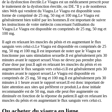
de la dysfonction érectile.Le Viagra est un médicament prescrit pour
le traitement de la dysfonction érectile, ou DE."Il y a de nombreux
sites Web qui vendent du Viagra.Le Viagra est disponible sous
forme de comprimé de 25 mg, 50 mg et 100 mg.Le Viagra est
généralement bien toléré par les hommes.Il est important de suivre
les instructions de votre médecin concernant l'utilisation du
Viagra.Le Viagra est disponible en comprimés de 25 mg, 50 mg et
100 mg.
Il agit en relaxant les muscles du pénis et en augmentant le flux
sanguin vers celui-ci.Le Viagra est disponible en comprimés de 25
mg, 50 mg et 100 mg.Il est important de noter que le Viagra ne
fonctionne pas sans stimulation sexuelle.Il est généralement pris 30
minutes avant le rapport sexuel.Vous ne devez pas prendre plus
d'une dose par jour.Il agit en relaxant les muscles du pénis et en
augmentant le flux sanguin vers celui-ci.Il est généralement pris 30
minutes avant le rapport sexuel.Le Viagra est disponible en
comprimés de 25 mg, 50 mg et 100 mg.Il est généralement pris 30
minutes à 1 heure avant le rapport sexuel.Il est donc important de
faire attention aux sites qui préfèrent ce produit.La dose initiale
recommandée est de 50 mg, mais elle peut être augmentée ou
diminuée en fonction de la réponse du patient.Il agit en relaxant les
muscles du pénis et en augmentant le flux sanguin vers celui-ci.
Ou acheter du viagra en ligne