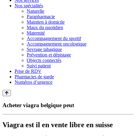
Nos services
Nos spécialités
Naturelle
Parapharmacie
Maintien à domicile
Maux du quotidien
Maternité
Accompagnement du sportif
Accompagnement oncologique
Sevrage tabagique
Prévention et dépistage
Objects connectés
Suivi patient
Prise de RDV
Pharmacies de garde
Numéros d’urgence
Acheter viagra belgique peut
Viagra est il en vente libre en suisse