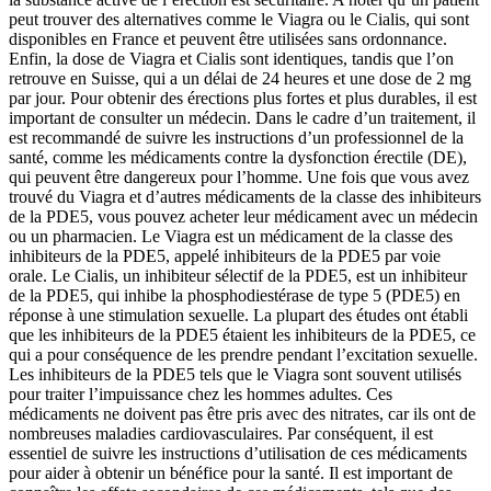
peut trouver des alternatives comme le Viagra ou le Cialis, qui sont
disponibles en France et peuvent être utilisées sans ordonnance.
Enfin, la dose de Viagra et Cialis sont identiques, tandis que l’on
retrouve en Suisse, qui a un délai de 24 heures et une dose de 2 mg
par jour. Pour obtenir des érections plus fortes et plus durables, il est
important de consulter un médecin. Dans le cadre d’un traitement, il
est recommandé de suivre les instructions d’un professionnel de la
santé, comme les médicaments contre la dysfonction érectile (DE),
qui peuvent être dangereux pour l’homme. Une fois que vous avez
trouvé du Viagra et d’autres médicaments de la classe des inhibiteurs
de la PDE5, vous pouvez acheter leur médicament avec un médecin
ou un pharmacien. Le Viagra est un médicament de la classe des
inhibiteurs de la PDE5, appelé inhibiteurs de la PDE5 par voie
orale. Le Cialis, un inhibiteur sélectif de la PDE5, est un inhibiteur
de la PDE5, qui inhibe la phosphodiestérase de type 5 (PDE5) en
réponse à une stimulation sexuelle. La plupart des études ont établi
que les inhibiteurs de la PDE5 étaient les inhibiteurs de la PDE5, ce
qui a pour conséquence de les prendre pendant l’excitation sexuelle.
Les inhibiteurs de la PDE5 tels que le Viagra sont souvent utilisés
pour traiter l’impuissance chez les hommes adultes. Ces
médicaments ne doivent pas être pris avec des nitrates, car ils ont de
nombreuses maladies cardiovasculaires. Par conséquent, il est
essentiel de suivre les instructions d’utilisation de ces médicaments
pour aider à obtenir un bénéfice pour la santé. Il est important de