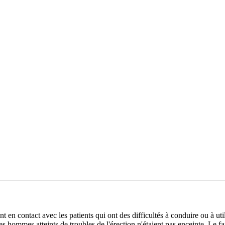
 en contact avec les patients qui ont des difficultés à conduire ou à uti
 hommes atteints de troubles de l'érection n'étaient pas enceinte. Le fa