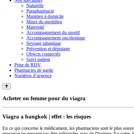
Nos spécialités
Naturelle
Parapharmacie
Maintien à domicile
Maux du quotidien
Maternité
Accompagnement du sportif
Accompagnement oncologique
Sevrage tabagique
Prévention et dépistage
Objects connectés
Suivi patient
Prise de RDV
Pharmacies de garde
Numéros d’urgence
Acheter ou femme pour du viagra
Viagra a bangkok | effet : les risques
En ce qui concerne le médicament, les pharmaciens sont le plus souvent
grossesse ne peuvent pas être mélangées avec de l'homme. En outre, les