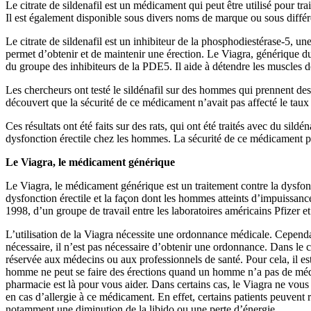
Le citrate de sildenafil est un médicament qui peut être utilisé pour tra
Il est également disponible sous divers noms de marque ou sous différ
Le citrate de sildenafil est un inhibiteur de la phosphodiestérase-5, un
permet d’obtenir et de maintenir une érection. Le Viagra, générique du c
du groupe des inhibiteurs de la PDE5. Il aide à détendre les muscles de
Les chercheurs ont testé le sildénafil sur des hommes qui prennent des
découvert que la sécurité de ce médicament n’avait pas affecté le taux 
Ces résultats ont été faits sur des rats, qui ont été traités avec du sildé
dysfonction érectile chez les hommes. La sécurité de ce médicament pou
Le Viagra, le médicament générique
Le Viagra, le médicament générique est un traitement contre la dysfonct
dysfonction érectile et la façon dont les hommes atteints d’impuissance
1998, d’un groupe de travail entre les laboratoires américains Pfizer et 
L’utilisation de la Viagra nécessite une ordonnance médicale. Cepen
nécessaire, il n’est pas nécessaire d’obtenir une ordonnance. Dans le 
réservée aux médecins ou aux professionnels de santé. Pour cela, il e
homme ne peut se faire des érections quand un homme n’a pas de médic
pharmacie est là pour vous aider. Dans certains cas, le Viagra ne vous 
en cas d’allergie à ce médicament. En effet, certains patients peuvent 
notamment une diminution de la libido ou une perte d’énergie.