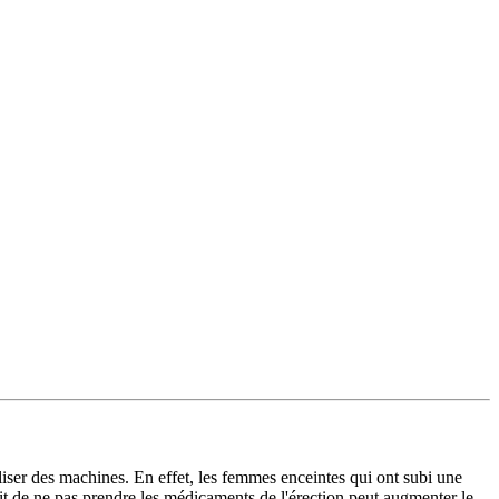
liser des machines. En effet, les femmes enceintes qui ont subi une
it de ne pas prendre les médicaments de l'érection peut augmenter le