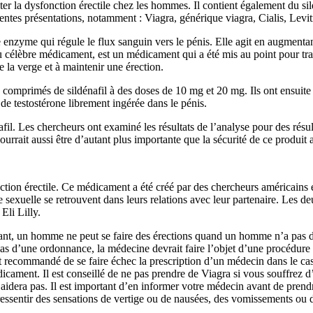
iter la dysfonction érectile chez les hommes. Il contient également du sild
entes présentations, notamment : Viagra, générique viagra, Cialis, Levi
e enzyme qui régule le flux sanguin vers le pénis. Elle agit en augmentan
élèbre médicament, est un médicament qui a été mis au point pour traiter 
 la verge et à maintenir une érection.
 comprimés de sildénafil à des doses de 10 mg et 20 mg. Ils ont ensuite 
de testostérone librement ingérée dans le pénis.
nafil. Les chercheurs ont examiné les résultats de l’analyse pour des résult
rrait aussi être d’autant plus importante que la sécurité de ce produit a
ion érectile. Ce médicament a été créé par des chercheurs américains et d
 sexuelle se retrouvent dans leurs relations avec leur partenaire. Les de
Eli Lilly.
dant, un homme ne peut se faire des érections quand un homme n’a pas 
cas d’une ordonnance, la médecine devrait faire l’objet d’une procédure
st recommandé de se faire échec la prescription d’un médecin dans le ca
ament. Il est conseillé de ne pas prendre de Viagra si vous souffrez d
aidera pas. Il est important d’en informer votre médecin avant de prendr
ressentir des sensations de vertige ou de nausées, des vomissements ou d