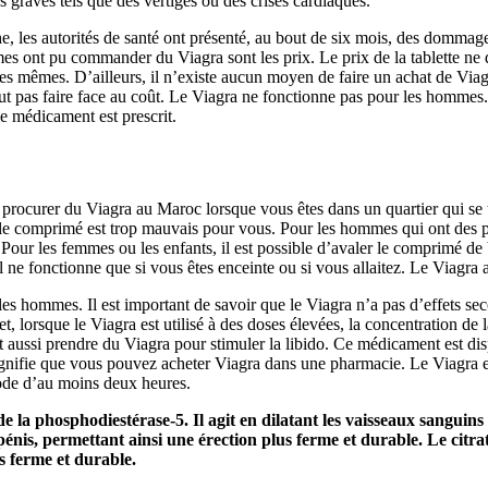
 graves tels que des vertiges ou des crises cardiaques.
 les autorités de santé ont présenté, au bout de six mois, des dommages
es ont pu commander du Viagra sont les prix. Le prix de la tablette ne 
es mêmes. D’ailleurs, il n’existe aucun moyen de faire un achat de Viag
faut pas faire face au coût. Le Viagra ne fonctionne pas pour les hommes
le médicament est prescrit.
e procurer du Viagra au Maroc lorsque vous êtes dans un quartier qui se
le comprimé est trop mauvais pour vous. Pour les hommes qui ont des p
Pour les femmes ou les enfants, il est possible d’avaler le comprimé 
il ne fonctionne que si vous êtes enceinte ou si vous allaitez. Le Viagr
les hommes. Il est important de savoir que le Viagra n’a pas d’effets se
fet, lorsque le Viagra est utilisé à des doses élevées, la concentration d
t aussi prendre du Viagra pour stimuler la libido. Ce médicament est di
ignifie que vous pouvez acheter Viagra dans une pharmacie. Le Viagra 
ode d’au moins deux heures.
 de la phosphodiestérase-5. Il agit en dilatant les vaisseaux sanguin
pénis, permettant ainsi une érection plus ferme et durable. Le citrat
s ferme et durable.