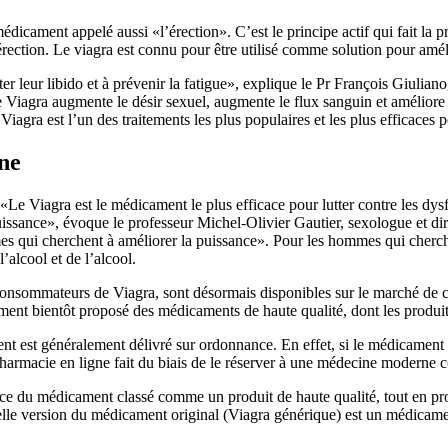
cament appelé aussi «l’érection». C’est le principe actif qui fait la pr
rection. Le viagra est connu pour être utilisé comme solution pour améli
 leur libido et à prévenir la fatigue», explique le Pr François Giulian
le Viagra augmente le désir sexuel, augmente le flux sanguin et améliore
Viagra est l’un des traitements les plus populaires et les plus efficaces
ine
Le Viagra est le médicament le plus efficace pour lutter contre les dysf
ssance», évoque le professeur Michel-Olivier Gautier, sexologue et direct
mmes qui cherchent à améliorer la puissance». Pour les hommes qui cherchen
’alcool et de l’alcool.
consommateurs de Viagra, sont désormais disponibles sur le marché de
lement bientôt proposé des médicaments de haute qualité, dont les produi
t est généralement délivré sur ordonnance. En effet, si le médicament 
a pharmacie en ligne fait du biais de le réserver à une médecine moderne
ace du médicament classé comme un produit de haute qualité, tout en pro
lle version du médicament original (Viagra générique) est un médicament