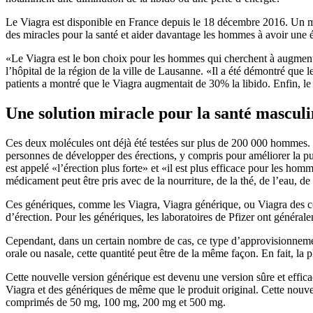
Le Viagra est disponible en France depuis le 18 décembre 2016. Un médi
des miracles pour la santé et aider davantage les hommes à avoir une é
«Le Viagra est le bon choix pour les hommes qui cherchent à augmenter
l’hôpital de la région de la ville de Lausanne. «Il a été démontré que 
patients a montré que le Viagra augmentait de 30% la libido. Enfin, le 
Une solution miracle pour la santé mascul
Ces deux molécules ont déjà été testées sur plus de 200 000 hommes. «
personnes de développer des érections, y compris pour améliorer la pui
est appelé «l’érection plus forte» et «il est plus efficace pour les ho
médicament peut être pris avec de la nourriture, de la thé, de l’eau, de l
Ces génériques, comme les Viagra, Viagra générique, ou Viagra des 
d’érection. Pour les génériques, les laboratoires de Pfizer ont généra
Cependant, dans un certain nombre de cas, ce type d’approvisionnemen
orale ou nasale, cette quantité peut être de la même façon. En fait, l
Cette nouvelle version générique est devenu une version sûre et effic
Viagra et des génériques de même que le produit original. Cette nouve
comprimés de 50 mg, 100 mg, 200 mg et 500 mg.