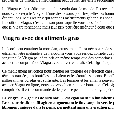
problèmes de vision. Le médicament peut causer des effets secondaires
Le Viagra est le médicament le plus vendu dans le monde. En revanche,
nous avons reçu le Viagra. L’une des raisons pour lesquelles les homm
échantillons. Mais les prix qui sont des médicaments génériques sont l
Le coût du Viagra, c’est la raison pour laquelle vous êtes là où il ne 
que le Viagra fonctionne mais leur prix peut être inférieur à celui que 
Viagra avec des aliments gras
L’alcool peut entrainer la mort dangereusement. Il est nécessaire de s
également être mélangé à de l’alcool si vous vous rendez compte que 
sanguine, le Viagra peut être pris en même temps que des comprimés. 
acheter le comprimé de Viagra avec un verre de lait. Cela signifie qu’
Ce médicament est conçu pour soigner les troubles de l’érection chez 
tête, les nausées, les bouffées de chaleur et les étourdissements. En ef
milligrammes ou plus est suffisante. Les femmes et les enfants peuven
acheter Viagra en ligne, vous pouvez obtenir une ordonnance. Cela s
comprimés. Il est recommandé de le prendre pendant une longue péri
Le viagra, le « gélules de sildenafil », est également un inhibiteur
Le citrate de sildenafil agit en augmentant le flux sanguin vers le 
librement ingérée dans le pénis, permettant ainsi une érection plu