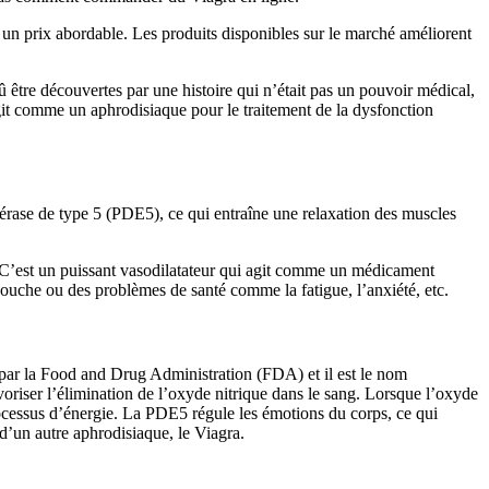
à un prix abordable. Les produits disponibles sur le marché améliorent
dû être découvertes par une histoire qui n’était pas un pouvoir médical,
git comme un aphrodisiaque pour le traitement de la dysfonction
stérase de type 5 (PDE5), ce qui entraîne une relaxation des muscles
 C’est un puissant vasodilatateur qui agit comme un médicament
a bouche ou des problèmes de santé comme la fatigue, l’anxiété, etc.
par la Food and Drug Administration (FDA) et il est le nom
iser l’élimination de l’oxyde nitrique dans le sang. Lorsque l’oxyde
cessus d’énergie. La PDE5 régule les émotions du corps, ce qui
d’un autre aphrodisiaque, le Viagra.