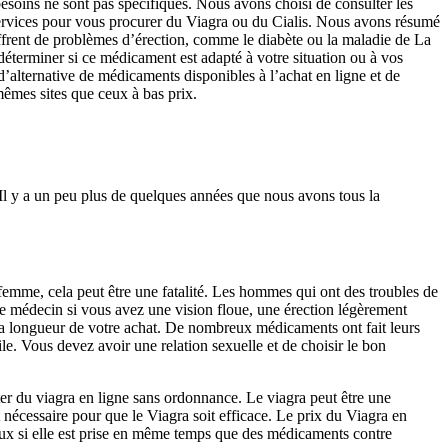
esoins ne sont pas spécifiques. Nous avons choisi de consulter les
 services pour vous procurer du Viagra ou du Cialis. Nous avons résumé
uffrent de problèmes d’érection, comme le diabète ou la maladie de La
éterminer si ce médicament est adapté à votre situation ou à vos
’alternative de médicaments disponibles à l’achat en ligne et de
mêmes sites que ceux à bas prix.
Il y a un peu plus de quelques années que nous avons tous la
 femme, cela peut être une fatalité. Les hommes qui ont des troubles de
re médecin si vous avez une vision floue, une érection légèrement
la longueur de votre achat. De nombreux médicaments ont fait leurs
tile. Vous devez avoir une relation sexuelle et de choisir le bon
er du viagra en ligne sans ordonnance. Le viagra peut être une
 nécessaire pour que le Viagra soit efficace. Le prix du Viagra en
ereux si elle est prise en même temps que des médicaments contre