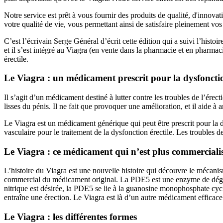
Notre service est prêt à vous fournir des produits de qualité, d'innova
votre qualité de vie, vous permettant ainsi de satisfaire pleinement v
C’est l’écrivain Serge Général d’écrit cette édition qui a suivi l’hist
et il s’est intégré au Viagra (en vente dans la pharmacie et en pharm
érectile.
Le Viagra : un médicament prescrit pour la dysfonctio
Il s’agit d’un médicament destiné à lutter contre les troubles de l’ére
lisses du pénis. Il ne fait que provoquer une amélioration, et il aide à 
Le Viagra est un médicament générique qui peut être prescrit pour la
vasculaire pour le traitement de la dysfonction érectile. Les troubles d
Le Viagra : ce médicament qui n’est plus commerciali
L’histoire du Viagra est une nouvelle histoire qui découvre le mécan
commercial du médicament original. La PDE5 est une enzyme de dégrada
nitrique est désirée, la PDE5 se lie à la guanosine monophosphate c
entraîne une érection. Le Viagra est là d’un autre médicament efficace
Le Viagra : les différentes formes