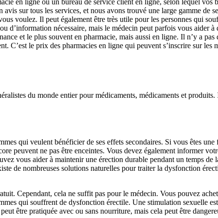
ie en ligne ou un bureau de service client en ligne, selon lequel vos b
un avis sur tous les services, et nous avons trouvé une large gamme de
ous voulez. Il peut également être très utile pour les personnes qui so
u d’information nécessaire, mais le médecin peut parfois vous aider à d
ce et le plus souvent en pharmacie, mais aussi en ligne. Il n’y a pas d
nt. C’est le prix des pharmacies en ligne qui peuvent s’inscrire sur les 
néralistes du monde entier pour médicaments, médicaments et produits. 
ommes qui veulent bénéficier de ses effets secondaires. Si vous êtes une
encore peuvent ne pas être enceintes. Vous devez également informer vot
ouvez vous aider à maintenir une érection durable pendant un temps de 
 existe de nombreuses solutions naturelles pour traiter la dysfonction érec
atuit. Cependant, cela ne suffit pas pour le médecin. Vous pouvez achet
mmes qui souffrent de dysfonction érectile. Une stimulation sexuelle est
on peut être pratiquée avec ou sans nourriture, mais cela peut être dang