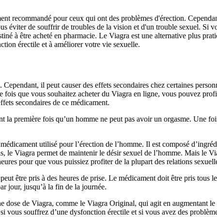
éralement recommandé pour ceux qui ont des problèmes d'érection. Cependan
éviter de souffrir de troubles de la vision et d'un trouble sexuel. Si vou
né à être acheté en pharmacie. Le Viagra est une alternative plus pratiq
ction érectile et à améliorer votre vie sexuelle.
le. Cependant, il peut causer des effets secondaires chez certaines pers
 fois que vous souhaitez acheter du Viagra en ligne, vous pouvez profite
 effets secondaires de ce médicament.
vent la première fois qu’un homme ne peut pas avoir un orgasme. Une fo
 médicament utilisé pour l’érection de l’homme. Il est composé d’ingrédi
s, le Viagra permet de maintenir le désir sexuel de l’homme. Mais le Vi
heures pour que vous puissiez profiter de la plupart des relations sexuell
ut être pris à des heures de prise. Le médicament doit être pris tous les
r jour, jusqu’à la fin de la journée.
dose de Viagra, comme le Viagra Original, qui agit en augmentant le f
si vous souffrez d’une dysfonction érectile et si vous avez des problème