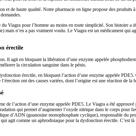
tion et de haute qualité. Notre pharmacie en ligne propose des produits 
os demandes.
oire du Viagra pour l’homme au moins en toute simplicité. Son histoire a 
acie) mais n’en a pas vraiment voulu. Le Viagra est un médicament qui a
n érectile
ction. Il agit en bloquant la libération d’une enzyme appelée phosphodie
améliorer la circulation sanguine dans le pénis.
 dysfonction érectile, en bloquant l’action d’une enzyme appelée PDE5.
e l’érection ont des causes variées, dont l’origine est une réaction de l
sé
isme de l’action d’une enzyme appelée PDE5. Le Viagra a été approuvé 
tion qui permet d’augmenter l’oxyde nitrique dans le corps pour favor
yclique d’ADN (guanosine monophosphate cyclique), responsable du pro
 qui agit comme un aphrodisiaque pour la dysfonction érectile. C’est là 