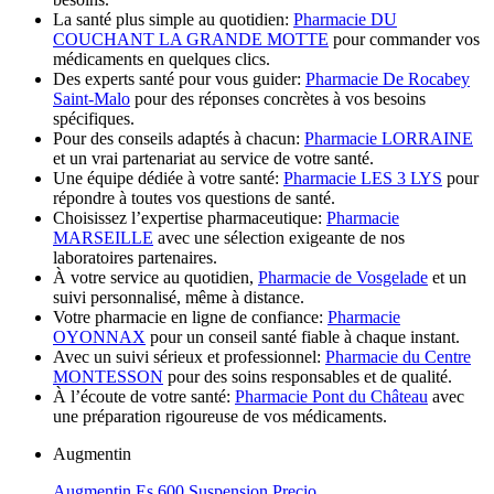
La santé plus simple au quotidien:
Pharmacie DU
COUCHANT LA GRANDE MOTTE
pour commander vos
médicaments en quelques clics.
Des experts santé pour vous guider:
Pharmacie De Rocabey
Saint-Malo
pour des réponses concrètes à vos besoins
spécifiques.
Pour des conseils adaptés à chacun:
Pharmacie LORRAINE
et un vrai partenariat au service de votre santé.
Une équipe dédiée à votre santé:
Pharmacie LES 3 LYS
pour
répondre à toutes vos questions de santé.
Choisissez l’expertise pharmaceutique:
Pharmacie
MARSEILLE
avec une sélection exigeante de nos
laboratoires partenaires.
À votre service au quotidien,
Pharmacie de Vosgelade
et un
suivi personnalisé, même à distance.
Votre pharmacie en ligne de confiance:
Pharmacie
OYONNAX
pour un conseil santé fiable à chaque instant.
Avec un suivi sérieux et professionnel:
Pharmacie du Centre
MONTESSON
pour des soins responsables et de qualité.
À l’écoute de votre santé:
Pharmacie Pont du Château
avec
une préparation rigoureuse de vos médicaments.
Augmentin
Augmentin Es 600 Suspension Precio