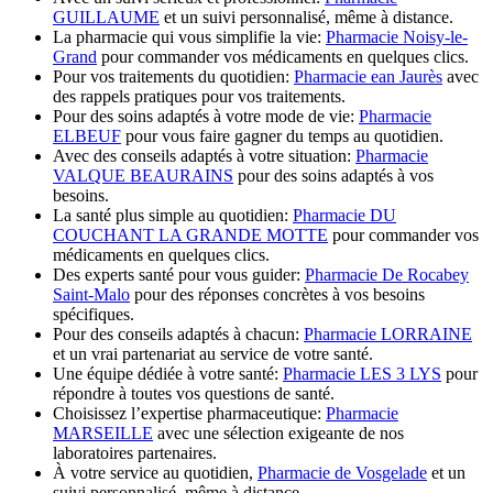
GUILLAUME
et un suivi personnalisé, même à distance.
La pharmacie qui vous simplifie la vie:
Pharmacie Noisy-le-
Grand
pour commander vos médicaments en quelques clics.
Pour vos traitements du quotidien:
Pharmacie ean Jaurès
avec
des rappels pratiques pour vos traitements.
Pour des soins adaptés à votre mode de vie:
Pharmacie
ELBEUF
pour vous faire gagner du temps au quotidien.
Avec des conseils adaptés à votre situation:
Pharmacie
VALQUE BEAURAINS
pour des soins adaptés à vos
besoins.
La santé plus simple au quotidien:
Pharmacie DU
COUCHANT LA GRANDE MOTTE
pour commander vos
médicaments en quelques clics.
Des experts santé pour vous guider:
Pharmacie De Rocabey
Saint-Malo
pour des réponses concrètes à vos besoins
spécifiques.
Pour des conseils adaptés à chacun:
Pharmacie LORRAINE
et un vrai partenariat au service de votre santé.
Une équipe dédiée à votre santé:
Pharmacie LES 3 LYS
pour
répondre à toutes vos questions de santé.
Choisissez l’expertise pharmaceutique:
Pharmacie
MARSEILLE
avec une sélection exigeante de nos
laboratoires partenaires.
À votre service au quotidien,
Pharmacie de Vosgelade
et un
suivi personnalisé, même à distance.