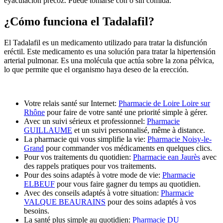
eyaculación precoz. Puede tomarse con o sin comida.
¿Cómo funciona el Tadalafil?
El Tadalafil es un medicamento utilizado para tratar la disfunción
eréctil. Este medicamento es una solución para tratar la hipertensión
arterial pulmonar. Es una molécula que actúa sobre la zona pélvica,
lo que permite que el organismo haya deseo de la erección.
Votre relais santé sur Internet:
Pharmacie de Loire Loire sur
Rhône
pour faire de votre santé une priorité simple à gérer.
Avec un suivi sérieux et professionnel:
Pharmacie
GUILLAUME
et un suivi personnalisé, même à distance.
La pharmacie qui vous simplifie la vie:
Pharmacie Noisy-le-
Grand
pour commander vos médicaments en quelques clics.
Pour vos traitements du quotidien:
Pharmacie ean Jaurès
avec
des rappels pratiques pour vos traitements.
Pour des soins adaptés à votre mode de vie:
Pharmacie
ELBEUF
pour vous faire gagner du temps au quotidien.
Avec des conseils adaptés à votre situation:
Pharmacie
VALQUE BEAURAINS
pour des soins adaptés à vos
besoins.
La santé plus simple au quotidien:
Pharmacie DU