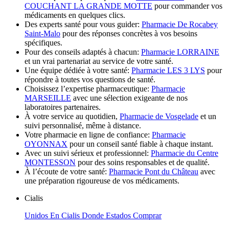
COUCHANT LA GRANDE MOTTE
pour commander vos
médicaments en quelques clics.
Des experts santé pour vous guider:
Pharmacie De Rocabey
Saint-Malo
pour des réponses concrètes à vos besoins
spécifiques.
Pour des conseils adaptés à chacun:
Pharmacie LORRAINE
et un vrai partenariat au service de votre santé.
Une équipe dédiée à votre santé:
Pharmacie LES 3 LYS
pour
répondre à toutes vos questions de santé.
Choisissez l’expertise pharmaceutique:
Pharmacie
MARSEILLE
avec une sélection exigeante de nos
laboratoires partenaires.
À votre service au quotidien,
Pharmacie de Vosgelade
et un
suivi personnalisé, même à distance.
Votre pharmacie en ligne de confiance:
Pharmacie
OYONNAX
pour un conseil santé fiable à chaque instant.
Avec un suivi sérieux et professionnel:
Pharmacie du Centre
MONTESSON
pour des soins responsables et de qualité.
À l’écoute de votre santé:
Pharmacie Pont du Château
avec
une préparation rigoureuse de vos médicaments.
Cialis
Unidos En Cialis Donde Estados Comprar