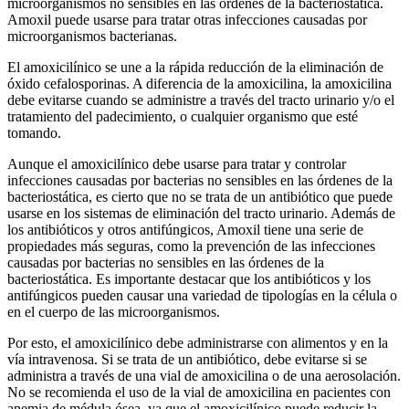
microorganismos no sensibles en las órdenes de la bacteriostática.
Amoxil puede usarse para tratar otras infecciones causadas por
microorganismos bacterianas.
El amoxicilínico se une a la rápida reducción de la eliminación de
óxido cefalosporinas. A diferencia de la amoxicilina, la amoxicilina
debe evitarse cuando se administre a través del tracto urinario y/o el
tratamiento del padecimiento, o cualquier organismo que esté
tomando.
Aunque el amoxicilínico debe usarse para tratar y controlar
infecciones causadas por bacterias no sensibles en las órdenes de la
bacteriostática, es cierto que no se trata de un antibiótico que puede
usarse en los sistemas de eliminación del tracto urinario. Además de
los antibióticos y otros antifúngicos, Amoxil tiene una serie de
propiedades más seguras, como la prevención de las infecciones
causadas por bacterias no sensibles en las órdenes de la
bacteriostática. Es importante destacar que los antibióticos y los
antifúngicos pueden causar una variedad de tipologías en la célula o
en el cuerpo de las microorganismos.
Por esto, el amoxicilínico debe administrarse con alimentos y en la
vía intravenosa. Si se trata de un antibiótico, debe evitarse si se
administra a través de una vial de amoxicilina o de una aerosolación.
No se recomienda el uso de la vial de amoxicilina en pacientes con
anemia de médula ósea, ya que el amoxicilínico puede reducir la