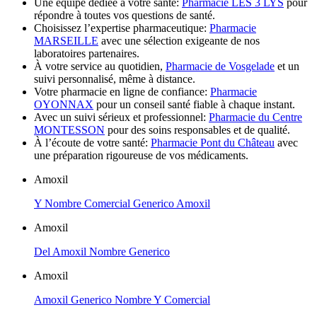
Une équipe dédiée à votre santé:
Pharmacie LES 3 LYS
pour
répondre à toutes vos questions de santé.
Choisissez l’expertise pharmaceutique:
Pharmacie
MARSEILLE
avec une sélection exigeante de nos
laboratoires partenaires.
À votre service au quotidien,
Pharmacie de Vosgelade
et un
suivi personnalisé, même à distance.
Votre pharmacie en ligne de confiance:
Pharmacie
OYONNAX
pour un conseil santé fiable à chaque instant.
Avec un suivi sérieux et professionnel:
Pharmacie du Centre
MONTESSON
pour des soins responsables et de qualité.
À l’écoute de votre santé:
Pharmacie Pont du Château
avec
une préparation rigoureuse de vos médicaments.
Amoxil
Y Nombre Comercial Generico Amoxil
Amoxil
Del Amoxil Nombre Generico
Amoxil
Amoxil Generico Nombre Y Comercial