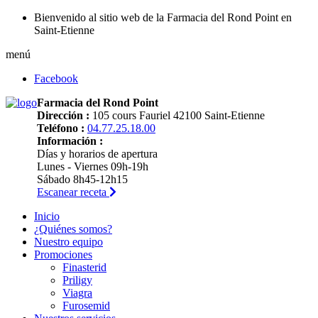
Bienvenido al sitio web de la Farmacia del Rond Point en
Saint-Etienne
menú
Facebook
Farmacia del Rond Point
Dirección :
105 cours Fauriel 42100 Saint-Etienne
Teléfono :
04.77.25.18.00
Información :
Días y horarios de apertura
Lunes - Viernes 09h-19h
Sábado 8h45-12h15
Escanear receta
Inicio
¿Quiénes somos?
Nuestro equipo
Promociones
Finasterid
Priligy
Viagra
Furosemid