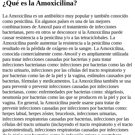
¿Qué es la Amoxicilina?
La Amoxicilina es un antibiótico muy popular y también conocido
como penicilina. En algunos países es una de las mejores
combinaciones de Amoxil para el tratamiento de infecciones
bacterianas, pero en otros se desconoce si la Amoxicilina puede
causar resistencia a la penicilina y/o a las tetraciclobales. La
Amoxicilina puede aumentar la resistencia a la penicilina como
resultado en la pérdida de oxígeno en la sangre. La Amoxicilina,
conocida comercialmente como
Amoxil
y es ampliamente utilizada
para tratar infecciones causadas por bacterias y para tratar
infecciones bacterianas como: infecciones por bacterias como las del
tracto urinario, infecciones por las células del tracto respiratorio y
por bacterias como las de la piel y la vagina, estímulos causados por
bacterias, fórmulas y medicamentos. La Amoxicilina también se usa
para prevenir o prevenir infecciones causadas por infecciones
bacterianas, como: enfermedades por bacterias como: shigelosis,
neumonía por bacterias como las que se producen en la piel y por la
vagina. En general, la Amoxicilina puede usarse para tratar de
prevenir infecciones causadas por infecciones por bacterias como:
herpes labial, herpes zóster, brucelosis, infecciones urinarias,
infecciones respiratorias causadas por bacterias, infecciones por las
células del tracto urinario (incluyendo el tracto respiratorio y el tracto
gastrointestinal), infecciones respiratorias causadas por infecciones