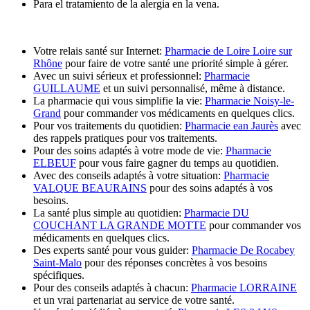
Para el tratamiento de la alergia en la vena.
Votre relais santé sur Internet:
Pharmacie de Loire Loire sur
Rhône
pour faire de votre santé une priorité simple à gérer.
Avec un suivi sérieux et professionnel:
Pharmacie
GUILLAUME
et un suivi personnalisé, même à distance.
La pharmacie qui vous simplifie la vie:
Pharmacie Noisy-le-
Grand
pour commander vos médicaments en quelques clics.
Pour vos traitements du quotidien:
Pharmacie ean Jaurès
avec
des rappels pratiques pour vos traitements.
Pour des soins adaptés à votre mode de vie:
Pharmacie
ELBEUF
pour vous faire gagner du temps au quotidien.
Avec des conseils adaptés à votre situation:
Pharmacie
VALQUE BEAURAINS
pour des soins adaptés à vos
besoins.
La santé plus simple au quotidien:
Pharmacie DU
COUCHANT LA GRANDE MOTTE
pour commander vos
médicaments en quelques clics.
Des experts santé pour vous guider:
Pharmacie De Rocabey
Saint-Malo
pour des réponses concrètes à vos besoins
spécifiques.
Pour des conseils adaptés à chacun:
Pharmacie LORRAINE
et un vrai partenariat au service de votre santé.