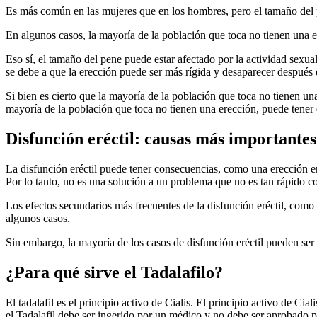
Es más común en las mujeres que en los hombres, pero el tamaño del 
En algunos casos, la mayoría de la población que toca no tienen una e
Eso sí, el tamaño del pene puede estar afectado por la actividad sexua
se debe a que la erección puede ser más rígida y desaparecer después 
Si bien es cierto que la mayoría de la población que toca no tienen u
mayoría de la población que toca no tienen una erección, puede tener 
Disfunción eréctil: causas más importantes
La disfunción eréctil puede tener consecuencias, como una erección en 
Por lo tanto, no es una solución a un problema que no es tan rápido 
Los efectos secundarios más frecuentes de la disfunción eréctil, como
algunos casos.
Sin embargo, la mayoría de los casos de disfunción eréctil pueden se
¿Para qué sirve el Tadalafilo?
El tadalafil es el principio activo de Cialis. El principio activo de Ci
el Tadalafil debe ser ingerido por un médico y no debe ser aprobado p