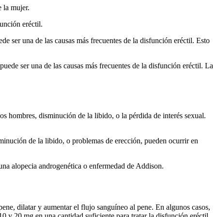
 la mujer.
nción eréctil.
de ser una de las causas más frecuentes de la disfunción eréctil. Esto
uede ser una de las causas más frecuentes de la disfunción eréctil. La
s hombres, disminución de la libido, o la pérdida de interés sexual.
minución de la libido, o problemas de erección, pueden ocurrir en
e una alopecia androgenética o enfermedad de Addison.
l pene, dilatar y aumentar el flujo sanguíneo al pene. En algunos casos,
y 20 mg en una cantidad suficiente para tratar la disfunción eréctil.