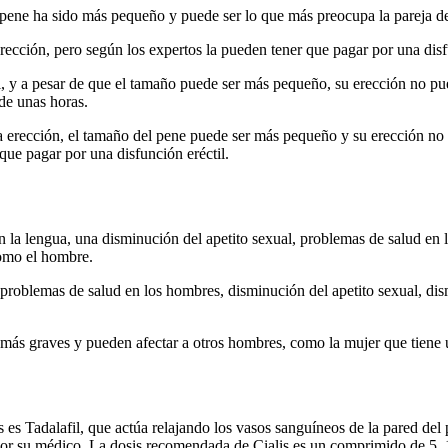
pene ha sido más pequeño y puede ser lo que más preocupa la pareja de
rección, pero según los expertos la pueden tener que pagar por una disfu
l, y a pesar de que el tamaño puede ser más pequeño, su erección no pue
de unas horas.
na erección, el tamaño del pene puede ser más pequeño y su erección no p
que pagar por una disfunción eréctil.
la lengua, una disminución del apetito sexual, problemas de salud en lo
como el hombre.
 problemas de salud en los hombres, disminución del apetito sexual, dis
r más graves y pueden afectar a otros hombres, como la mujer que tien
alis es Tadalafil, que actúa relajando los vasos sanguíneos de la pared de
or su médico. La dosis recomendada de Cialis es un comprimido de 5, 10 