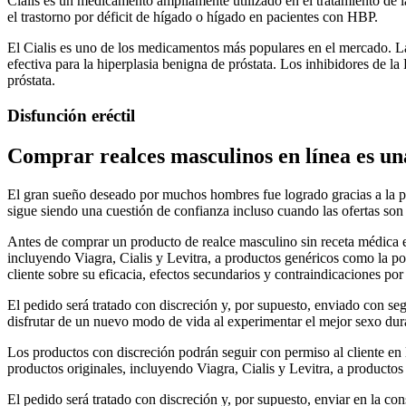
Cialis es un medicamento ampliamente utilizado en el tratamiento de la
el trastorno por déficit de hígado o hígado en pacientes con HBP.
El Cialis es uno de los medicamentos más populares en el mercado. La 
efectiva para la hiperplasia benigna de próstata. Los inhibidores de l
próstata.
Disfunción eréctil
Comprar realces masculinos en línea es una
El gran sueño deseado por muchos hombres fue logrado gracias a la po
sigue siendo una cuestión de confianza incluso cuando las ofertas son
Antes de comprar un producto de realce masculino sin receta médica 
incluyendo Viagra, Cialis y Levitra, a productos genéricos como la po
cliente sobre su eficacia, efectos secundarios y contraindicaciones por
El pedido será tratado con discreción y, por supuesto, enviado con se
disfrutar de un nuevo modo de vida al experimentar el mejor sexo dur
Los productos con discreción podrán seguir con permiso al cliente en 
productos originales, incluyendo Viagra, Cialis y Levitra, a productos
El pedido será tratado con discreción y, por supuesto, enviar en la 