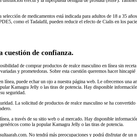
 disfunción eréctil y la hiperplasia benigna de próstata (HBP). También
selección de medicamentos está indicada para adultos de 18 a 35 años y
a PDE5, como el Tadalafil, pueden reducir el efecto de Cialis en los pa
 cuestión de confianza.
sibilidad de comprar productos de realce masculino en línea sin receta
 variadas y prometedoras. Sobre esta cuestión queremos hacer hincapié p
en línea, puede echar un ojo a nuestra página web. Le ofrecemos una a
pular Kamagra Jelly o las tiras de potencia. Hay disponible información 
 su seguridad.
guridad. La solicitud de productos de realce masculino se ha convertid
adero.
línea, a través de su sitio web o al mercado. Hay disponible informació
 genéricos como la popular Kamagra Jelly o las tiras de potencia.
consultaarah.com. No tendrá más preocupaciones y podrá disfrutar de un