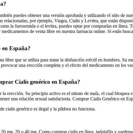
ña?
 también puedes obtener una versión aprobada y utilizando el sitio de n
 relacionadas, por ejemplo, Viagra, Cialis y Levitra, que están dispon
 como la furosemida o el levitra, puedes optar por comprarlas en línea. 
medicamentos de venta libre en nuestra farmacia online. Si estás buscan
co en España?
ibre que se utiliza para tratar la disfunción eréctil en hombres. Su me
provocar una erección completa y el efecto del medicamento en los vaso
mprar Cialis genérico en España?
la erección. Su principio activo es el nitrato de maíz, el cual bloquea 
tener una relación sexual satisfactoria. Comprar Cialis Genérico en Es
o de cialis genérico es ilegal y la píldora no funciona.
e 20 mg, 20 o 40 mg. Como comprar cialis en línea, tadalafilo y vardena