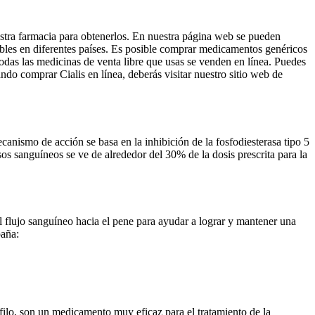
uestra farmacia para obtenerlos. En nuestra página web se pueden
ibles en diferentes países. Es posible comprar medicamentos genéricos
Todas las medicinas de venta libre que usas se venden en línea. Puedes
do comprar Cialis en línea, deberás visitar nuestro sitio web de
canismo de acción se basa en la inhibición de la fosfodiesterasa tipo 5
s sanguíneos se ve de alrededor del 30% de la dosis prescrita para la
el flujo sanguíneo hacia el pene para ayudar a lograr y mantener una
paña:
filo, son un medicamento muy eficaz para el tratamiento de la