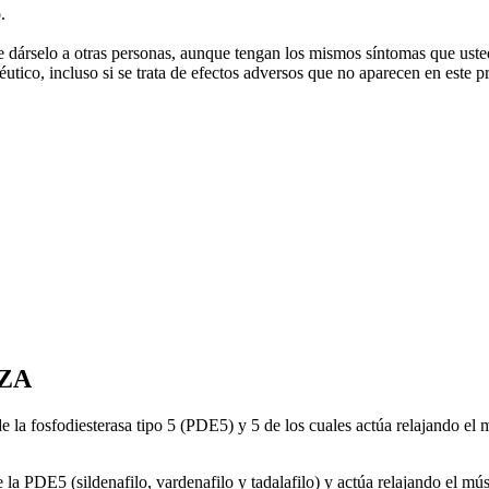
.
 dárselo a otras personas, aunque tengan los mismos síntomas que usted
utico, incluso si se trata de efectos adversos que no aparecen en este p
IZA
 la fosfodiesterasa tipo 5 (PDE5) y 5 de los cuales actúa relajando el 
 la PDE5 (sildenafilo, vardenafilo y tadalafilo) y actúa relajando el mú