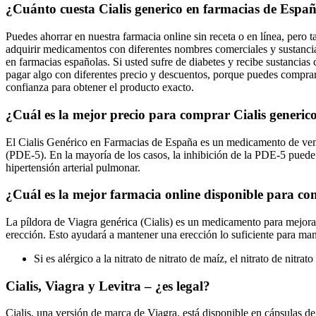
¿Cuánto cuesta Cialis generico en farmacias de Espa
Puedes ahorrar en nuestra farmacia online sin receta o en línea, pero
adquirir medicamentos con diferentes nombres comerciales y sustancias
en farmacias españolas. Si usted sufre de diabetes y recibe sustancias
pagar algo con diferentes precio y descuentos, porque puedes comprar 
confianza para obtener el producto exacto.
¿Cuál es la mejor precio para comprar Cialis generi
El Cialis Genérico en Farmacias de España es un medicamento de venta l
(PDE-5). En la mayoría de los casos, la inhibición de la PDE-5 puede 
hipertensión arterial pulmonar.
¿Cuál es la mejor farmacia online disponible para co
La píldora de Viagra genérica (Cialis) es un medicamento para mejorar 
erección. Esto ayudará a mantener una erección lo suficiente para man
Si es alérgico a la nitrato de nitrato de maíz, el nitrato de nitrat
Cialis, Viagra y Levitra – ¿es legal?
Cialis, una versión de marca de Viagra, está disponible en cápsulas d