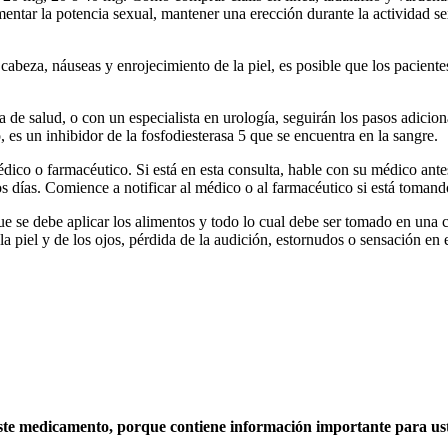
aumentar la potencia sexual, mantener una erección durante la actividad 
abeza, náuseas y enrojecimiento de la piel, es posible que los pacient
e salud, o con un especialista en urología, seguirán los pasos adiciona
es un inhibidor de la fosfodiesterasa 5 que se encuentra en la sangre.
dico o farmacéutico. Si está en esta consulta, hable con su médico ant
os días. Comience a notificar al médico o al farmacéutico si está toma
e se debe aplicar los alimentos y todo lo cual debe ser tomado en una 
a piel y de los ojos, pérdida de la audición, estornudos o sensación en 
ste medicamento, porque contiene información importante para us