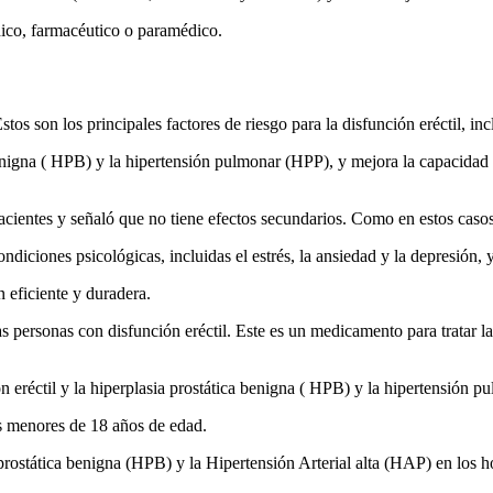
dico, farmacéutico o paramédico.
s son los principales factores de riesgo para la disfunción eréctil, inclu
benigna ( HPB) y la hipertensión pulmonar (HPP), y mejora la capacidad
pacientes y señaló que no tiene efectos secundarios. Como en estos caso
condiciones psicológicas, incluidas el estrés, la ansiedad y la depresió
 eficiente y duradera.
personas con disfunción eréctil. Este es un medicamento para tratar la 
ón eréctil y la hiperplasia prostática benigna ( HPB) y la hipertensió
s menores de 18 años de edad.
asia prostática benigna (HPB) y la Hipertensión Arterial alta (HAP) en lo