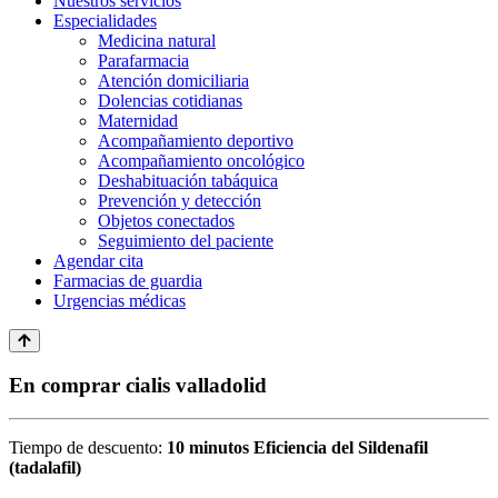
Nuestros servicios
Especialidades
Medicina natural
Parafarmacia
Atención domiciliaria
Dolencias cotidianas
Maternidad
Acompañamiento deportivo
Acompañamiento oncológico
Deshabituación tabáquica
Prevención y detección
Objetos conectados
Seguimiento del paciente
Agendar cita
Farmacias de guardia
Urgencias médicas
En comprar cialis valladolid
Tiempo de descuento:
10 minutos
Eficiencia del Sildenafil
(tadalafil)