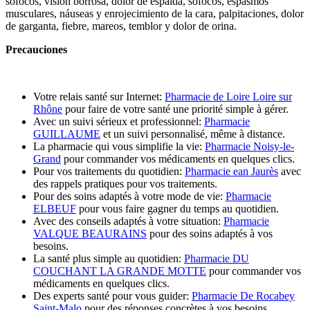
sofocos, visión borrosa, dolor de espalda, sofocos, espasmos
musculares, náuseas y enrojecimiento de la cara, palpitaciones, dolor
de garganta, fiebre, mareos, temblor y dolor de orina.
Precauciones
Votre relais santé sur Internet:
Pharmacie de Loire Loire sur
Rhône
pour faire de votre santé une priorité simple à gérer.
Avec un suivi sérieux et professionnel:
Pharmacie
GUILLAUME
et un suivi personnalisé, même à distance.
La pharmacie qui vous simplifie la vie:
Pharmacie Noisy-le-
Grand
pour commander vos médicaments en quelques clics.
Pour vos traitements du quotidien:
Pharmacie ean Jaurès
avec
des rappels pratiques pour vos traitements.
Pour des soins adaptés à votre mode de vie:
Pharmacie
ELBEUF
pour vous faire gagner du temps au quotidien.
Avec des conseils adaptés à votre situation:
Pharmacie
VALQUE BEAURAINS
pour des soins adaptés à vos
besoins.
La santé plus simple au quotidien:
Pharmacie DU
COUCHANT LA GRANDE MOTTE
pour commander vos
médicaments en quelques clics.
Des experts santé pour vous guider:
Pharmacie De Rocabey
Saint-Malo
pour des réponses concrètes à vos besoins