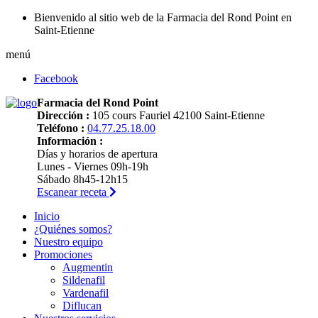
Bienvenido al sitio web de la Farmacia del Rond Point en
Saint-Etienne
menú
Facebook
Farmacia del Rond Point
Dirección :
105 cours Fauriel 42100 Saint-Etienne
Teléfono :
04.77.25.18.00
Información :
Días y horarios de apertura
Lunes - Viernes 09h-19h
Sábado 8h45-12h15
Escanear receta
Inicio
¿Quiénes somos?
Nuestro equipo
Promociones
Augmentin
Sildenafil
Vardenafil
Diflucan