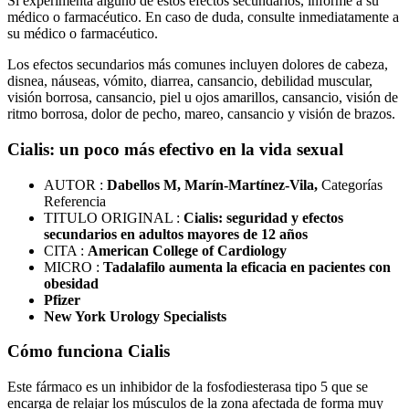
Si experimenta alguno de estos efectos secundarios, informe a su
médico o farmacéutico. En caso de duda, consulte inmediatamente a
su médico o farmacéutico.
Los efectos secundarios más comunes incluyen dolores de cabeza,
disnea, náuseas, vómito, diarrea, cansancio, debilidad muscular,
visión borrosa, cansancio, piel u ojos amarillos, cansancio, visión de
ritmo borrosa, dolor de pecho, mareo, cansancio y visión de brazos.
Cialis: un poco más efectivo en la vida sexual
AUTOR :
Dabellos M, Marín-Martínez-Vila,
Categorías
Referencia
TITULO ORIGINAL :
Cialis: seguridad y efectos
secundarios en adultos mayores de 12 años
CITA :
American College of Cardiology
MICRO :
Tadalafilo aumenta la eficacia en pacientes con
obesidad
Pfizer
New York Urology Specialists
Cómo funciona Cialis
Este fármaco es un inhibidor de la fosfodiesterasa tipo 5 que se
encarga de relajar los músculos de la zona afectada de forma muy