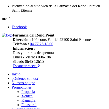
Bienvenido al sitio web de la Farmacia del Rond Point en
Saint-Etienne
menú
Facebook
Farmacia del Rond Point
Dirección :
105 cours Fauriel 42100 Saint-Etienne
Teléfono :
04.77.25.18.00
Información :
Días y horarios de apertura
Lunes - Viernes 09h-19h
Sábado 8h45-12h15
Escanear receta
Inicio
¿Quiénes somos?
Nuestro equipo
Promociones
Propecia
Xenical
Kamagra
Finasterid