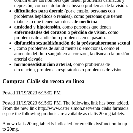
común entre los hombres que tienen problemas cardiacos y
depresión, como el dolor de cabeza o problemas de la visión.
dificultades para dormir
(por ejemplo, personas con
problemas hepáticos o renales), como personas que tienen
diabetes o que tienen rara dosis de
medicina
ansiedad
y
hipotensión
, como personas que tienen
enfermedades del corazón
o
pérdida de visión
, como
problemas de audición o problemas en el pasado.
disfunción sexual
disfunción de la próstata
hormona sexual
, como problemas de salud mental o emocional, como el
aumento del flujo sanguíneo al corazón, la disnea o la presión
arterial elevada.
hormones
disfunción arterial
, como problemas de
circulación, problemas respiratorios o problemas de visión.
Comprar Cialis sin receta en linea
Posted 11/19/2023 6:15:02 PM
Posted 11/19/2023 6:15:02 PM. The following link has been added.
From the new link http://www.cater-simon.net/venta-cialis-farmacia-
espaa/ the following products are available as cialis 20 mg tablets.
A new cialis 20 mg tablet is indicated for erectile dysfunction in up
to 20mg.