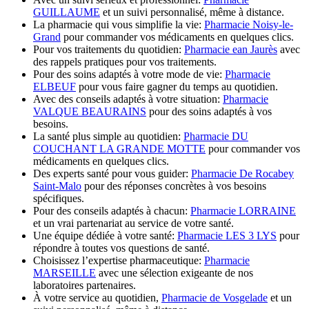
GUILLAUME
et un suivi personnalisé, même à distance.
La pharmacie qui vous simplifie la vie:
Pharmacie Noisy-le-
Grand
pour commander vos médicaments en quelques clics.
Pour vos traitements du quotidien:
Pharmacie ean Jaurès
avec
des rappels pratiques pour vos traitements.
Pour des soins adaptés à votre mode de vie:
Pharmacie
ELBEUF
pour vous faire gagner du temps au quotidien.
Avec des conseils adaptés à votre situation:
Pharmacie
VALQUE BEAURAINS
pour des soins adaptés à vos
besoins.
La santé plus simple au quotidien:
Pharmacie DU
COUCHANT LA GRANDE MOTTE
pour commander vos
médicaments en quelques clics.
Des experts santé pour vous guider:
Pharmacie De Rocabey
Saint-Malo
pour des réponses concrètes à vos besoins
spécifiques.
Pour des conseils adaptés à chacun:
Pharmacie LORRAINE
et un vrai partenariat au service de votre santé.
Une équipe dédiée à votre santé:
Pharmacie LES 3 LYS
pour
répondre à toutes vos questions de santé.
Choisissez l’expertise pharmaceutique:
Pharmacie
MARSEILLE
avec une sélection exigeante de nos
laboratoires partenaires.
À votre service au quotidien,
Pharmacie de Vosgelade
et un