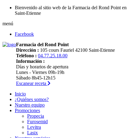
Bienvenido al sitio web de la Farmacia del Rond Point en
Saint-Etienne
menú
Facebook
Farmacia del Rond Point
Dirección :
105 cours Fauriel 42100 Saint-Etienne
Teléfono :
04.77.25.18.00
Información :
Días y horarios de apertura
Lunes - Viernes 09h-19h
Sábado 8h45-12h15
Escanear receta
Inicio
¿Quiénes somos?
Nuestro equipo
Promociones
Propecia
Furosemid
Levitra
Lasix