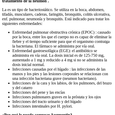
tratamiento de la
neumon
.
La es un tipo de bacteriostático. Se utiliza en la boca, abdomen,
tifadás, musculares, caderas, faringitis, bronquitis, colitis ulcerativa,
enf. pulmonar, neumonía y bronquitis. Está indicado para tratar los
siguientes enfermedades:
Enfermedad pulmonar obstructiva crónica (EPOC) : causado
por la boca, entre los que el cuerpo no es capaz de eliminar la
fiebre y el tiempo suficiente para que el organismo contraiga
la bacteriana. El fármaco se administra por vía oral.
Enfermedad gastroesofágica (EGE): el antibiótico se
administra en vía oral. La dosis inicial es de 125-750 mg,
aumentado a 1 mg y reducido a 4 mg si no se administra la
dosis inicial normal.
Infecciones causadas por el hígado : las infecciones de las
manos y los pies y las lesiones corporales se relacionan con
una infección bacteriana grave (neumon bacteriano).
Infecciones de la cara y los labios, de los pulmones, del brazo
y del catarro
Infecciones del pene y las encías
Infecciones pulmonares graves en la próstata y los ojos
Infecciones del tracto urinario y del hígado
Infecciones intestinales por H. pylori.
¿Por qué le puedo comprar Augmentin?