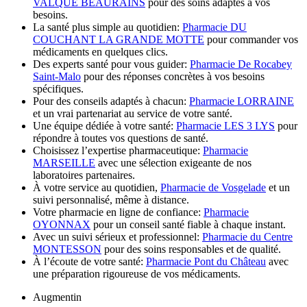
VALQUE BEAURAINS
pour des soins adaptés à vos
besoins.
La santé plus simple au quotidien:
Pharmacie DU
COUCHANT LA GRANDE MOTTE
pour commander vos
médicaments en quelques clics.
Des experts santé pour vous guider:
Pharmacie De Rocabey
Saint-Malo
pour des réponses concrètes à vos besoins
spécifiques.
Pour des conseils adaptés à chacun:
Pharmacie LORRAINE
et un vrai partenariat au service de votre santé.
Une équipe dédiée à votre santé:
Pharmacie LES 3 LYS
pour
répondre à toutes vos questions de santé.
Choisissez l’expertise pharmaceutique:
Pharmacie
MARSEILLE
avec une sélection exigeante de nos
laboratoires partenaires.
À votre service au quotidien,
Pharmacie de Vosgelade
et un
suivi personnalisé, même à distance.
Votre pharmacie en ligne de confiance:
Pharmacie
OYONNAX
pour un conseil santé fiable à chaque instant.
Avec un suivi sérieux et professionnel:
Pharmacie du Centre
MONTESSON
pour des soins responsables et de qualité.
À l’écoute de votre santé:
Pharmacie Pont du Château
avec
une préparation rigoureuse de vos médicaments.
Augmentin