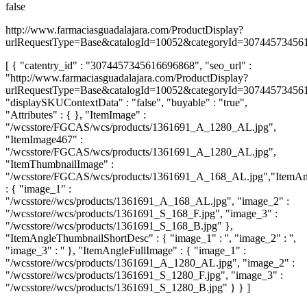
false
http://www.farmaciasguadalajara.com/ProductDisplay?
urlRequestType=Base&catalogId=10052&categoryId=30744573456
[ { "catentry_id" : "3074457345616696868", "seo_url" :
"http://www.farmaciasguadalajara.com/ProductDisplay?
urlRequestType=Base&catalogId=10052&categoryId=30744573456
"displaySKUContextData" : "false", "buyable" : "true",
"Attributes" : { }, "ItemImage" :
"/wcsstore/FGCAS/wcs/products/1361691_A_1280_AL.jpg",
"ItemImage467" :
"/wcsstore/FGCAS/wcs/products/1361691_A_1280_AL.jpg",
"ItemThumbnailImage" :
"/wcsstore/FGCAS/wcs/products/1361691_A_168_AL.jpg","ItemA
: { "image_1" :
"/wcsstore//wcs/products/1361691_A_168_AL.jpg", "image_2" :
"/wcsstore//wcs/products/1361691_S_168_F.jpg", "image_3" :
"/wcsstore//wcs/products/1361691_S_168_B.jpg" },
"ItemAngleThumbnailShortDesc" : { "image_1" : '', "image_2" : '',
"image_3" : '' }, "ItemAngleFullImage" : { "image_1" :
"/wcsstore//wcs/products/1361691_A_1280_AL.jpg", "image_2" :
"/wcsstore//wcs/products/1361691_S_1280_F.jpg", "image_3" :
"/wcsstore//wcs/products/1361691_S_1280_B.jpg" } } ]