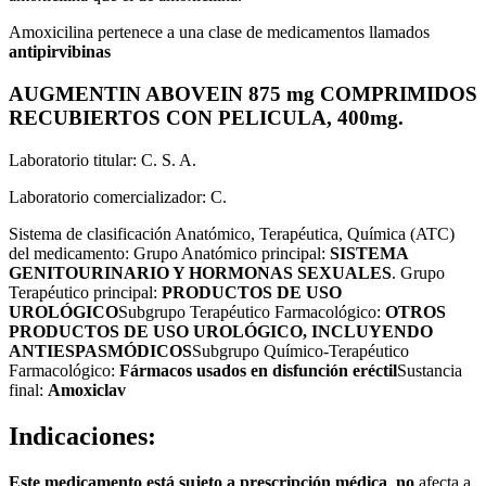
Amoxicilina pertenece a una clase de medicamentos llamados
antipirvibinas
AUGMENTIN ABOVEIN 875 mg COMPRIMIDOS
RECUBIERTOS CON PELICULA, 400mg.
Laboratorio titular: C. S. A.
Laboratorio comercializador: C.
Sistema de clasificación Anatómico, Terapéutica, Química (ATC)
del medicamento: Grupo Anatómico principal:
SISTEMA
GENITOURINARIO Y HORMONAS SEXUALES
. Grupo
Terapéutico principal:
PRODUCTOS DE USO
UROLÓGICO
Subgrupo Terapéutico Farmacológico:
OTROS
PRODUCTOS DE USO UROLÓGICO, INCLUYENDO
ANTIESPASMÓDICOS
Subgrupo Químico-Terapéutico
Farmacológico:
Fármacos usados en disfunción eréctil
Sustancia
final:
Amoxiclav
Indicaciones:
Este medicamento está sujeto a prescripción médica
,
no
afecta a