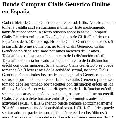
Donde Comprar Cialis Genérico Online
en España
Cada tableta de Cialis Genérico contiene Tadalafilo. No obstante, no
tome la pastilla azul en cualquier momento. Este medicamento
también puede tener un efecto adverso sobre la salud. Comprar
Cialis Genérico online en España, la dosis de Cialis Genérico en
España es de 5, 10 o 20 mg. No tome Cialis Genérico en exceso. Si
la pastilla de 5 mg no mejora, no tome Cialis Genérico. Cialis
Genérico no debe ser usado por niños menores de 12 años.
Tadalafilo se utiliza para el tratamiento de la disfunción eréctil.
Tadalafilo sólo está indicado para el tratamiento de la disfunción
eréctil con dosis menores. Si ha tomado Cialis Genérico o se puede
tomar de 6 a 8 horas antes de la actividad sexual, no tome Cialis
Genérico. Como todos los medicamentos, Cialis Genérico no debe
ser usado por niños menores de 12 años. Cialis Genérico puede ser
tomado debe ser tomado por pacientes con disfunción eréctil en los
últimos 5 años. Si no existe un diagnóstico de la disfunción eréctil,
se debe buscar ayuda médica para diagnosticar la disfunción eréctil.
Cialis Genérico debe tomarse entre 30 y 60 minutos antes de la
actividad sexual. Cialis Genérico puede tomarse aproximadamente
30 a 60 minutos antes de la actividad sexual. Cialis Genérico puede
ser tomado por pacientes con disfunción eréctil en los últimos 5
años. Cialis Genérico no debe ser tomado por niños menores de 12