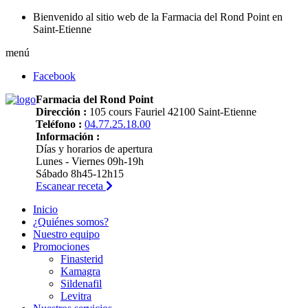
Bienvenido al sitio web de la Farmacia del Rond Point en
Saint-Etienne
menú
Facebook
Farmacia del Rond Point
Dirección :
105 cours Fauriel 42100 Saint-Etienne
Teléfono :
04.77.25.18.00
Información :
Días y horarios de apertura
Lunes - Viernes 09h-19h
Sábado 8h45-12h15
Escanear receta
Inicio
¿Quiénes somos?
Nuestro equipo
Promociones
Finasterid
Kamagra
Sildenafil
Levitra