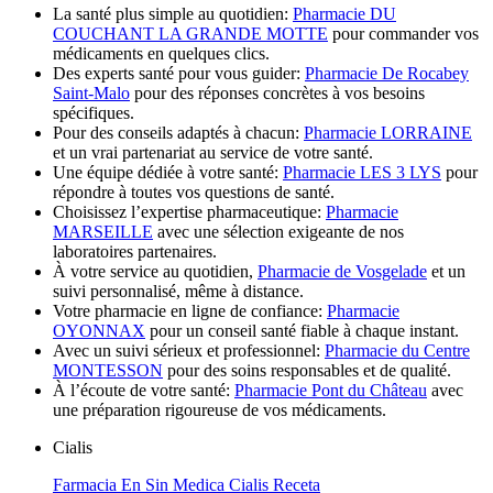
La santé plus simple au quotidien:
Pharmacie DU
COUCHANT LA GRANDE MOTTE
pour commander vos
médicaments en quelques clics.
Des experts santé pour vous guider:
Pharmacie De Rocabey
Saint-Malo
pour des réponses concrètes à vos besoins
spécifiques.
Pour des conseils adaptés à chacun:
Pharmacie LORRAINE
et un vrai partenariat au service de votre santé.
Une équipe dédiée à votre santé:
Pharmacie LES 3 LYS
pour
répondre à toutes vos questions de santé.
Choisissez l’expertise pharmaceutique:
Pharmacie
MARSEILLE
avec une sélection exigeante de nos
laboratoires partenaires.
À votre service au quotidien,
Pharmacie de Vosgelade
et un
suivi personnalisé, même à distance.
Votre pharmacie en ligne de confiance:
Pharmacie
OYONNAX
pour un conseil santé fiable à chaque instant.
Avec un suivi sérieux et professionnel:
Pharmacie du Centre
MONTESSON
pour des soins responsables et de qualité.
À l’écoute de votre santé:
Pharmacie Pont du Château
avec
une préparation rigoureuse de vos médicaments.
Cialis
Farmacia En Sin Medica Cialis Receta