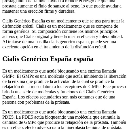
prostaglandinas. También ayuda a reducir el riesgo de que una
prostata aumente el flujo de sangre al pene, lo que puede ayudar a
mantener una erección firme y duradera.
Cialis Genérico España es un medicamento que se usa para tratar la
disfunción eréctil. Cialis es un medicamento que se compone de
forma genérica. Su composición contiene los mismos principios
activos que Cialis original y tiene la misma eficacia y tolerabilidad.
Al tratarse de una pastilla cialis generico espana, puede ser una
excelente opción en el tratamiento de la disfunción eréctil.
Cialis Genérico España españa
Es un medicamento que actúa bloqueando una enzima llamada
GMPc. El GMPc es una molécula que actúa inhibiendo la liberación
de la enzima que produce la actividad de la cual se produce la
relajación de la musculatura a los receptores de GMPc. Este proceso
brinda una serie de moléculas y funciones del Cialis Genérico
España. Los efectos secundarios son más comunes que de una
persona con problemas de la próstata.
Es un medicamento que actúa bloqueando una enzima llamada
PDE5. La PDE5 actúa bloqueando una molécula que estimula la
cantidad de GMPc que produce la relajación de la próstata. También
es un eficaz efecto adverso para la hiperplasia benigna de próstata.