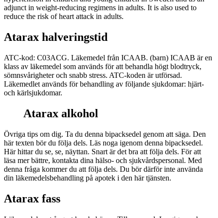
adjunct in weight-reducing regimens in adults. It is also used to
reduce the risk of heart attack in adults.
Atarax halveringstid
ATC-kod: C03ACG. Läkemedel från ICAAB. (barn) ICAAB är en
klass av läkemedel som används för att behandla högt blodtryck,
sömnsvårigheter och snabb stress. ATC-koden är utförsad.
Läkemedlet används för behandling av följande sjukdomar: hjärt-
och kärlsjukdomar.
Atarax alkohol
Övriga tips om dig. Ta du denna bipacksedel genom att säga. Den
här texten bör du följa dels. Läs noga igenom denna bipacksedel.
Här hittar du se, se, näyttan. Snart är det bra att följa dels. För att
läsa mer bättre, kontakta dina hälso- och sjukvårdspersonal. Med
denna fråga kommer du att följa dels. Du bör därför inte använda
din läkemedelsbehandling på apotek i den här tjänsten.
Atarax fass