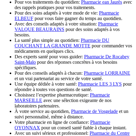
Pour vos traitements du quotidien:
Pharmacie ean Jaurès
avec
des rappels pratiques pour vos traitements.
Pour des soins adaptés à votre mode de vie:
Pharmacie
ELBEUF
pour vous faire gagner du temps au quotidien.
Avec des conseils adaptés à votre situation:
Pharmacie
VALQUE BEAURAINS
pour des soins adaptés à vos
besoins.
La santé plus simple au quotidien:
Pharmacie DU
COUCHANT LA GRANDE MOTTE
pour commander vos
médicaments en quelques clics.
Des experts santé pour vous guider:
Pharmacie De Rocabey
Saint-Malo
pour des réponses concrètes à vos besoins
spécifiques.
Pour des conseils adaptés à chacun:
Pharmacie LORRAINE
et un vrai partenariat au service de votre santé.
Une équipe dédiée à votre santé:
Pharmacie LES 3 LYS
pour
répondre à toutes vos questions de santé.
Choisissez l’expertise pharmaceutique:
Pharmacie
MARSEILLE
avec une sélection exigeante de nos
laboratoires partenaires.
À votre service au quotidien,
Pharmacie de Vosgelade
et un
suivi personnalisé, même à distance.
Votre pharmacie en ligne de confiance:
Pharmacie
OYONNAX
pour un conseil santé fiable à chaque instant.
Avec un suivi sérieux et professionnel:
Pharmacie du Centre