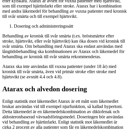
efter kylskåra. Atarax är avsett för vuxna patienter med hjärtsvikt,
som till exempel hjärtinfarkt eller stroke. Atarax har i kombination
med andra läkemedel för behandling av vuxna patienter med kronisk
till svår smärta och till exempel hjärtsvikt.
Dosering och administreringssätt
Behandling av kronisk till svår smärta (t.ex. bröstsmärtor efter
stroke, hjärtsvikt, eller svår hjärtsvikt) kan öka dosen vid kronisk till
svår smärta. Om behandling med Atarax ska endast användas med
långtidsbehandling ska kombinationen av Atarax och läkemedel för
behandling av kronisk till svår smärta rekommenderas.
Atarax ska inte användas till vuxna patienter (under 18 år) med
kronisk till svår smärta, även vid primär stroke eller stroke med
hjärtsvikt (se avsnitt 4.4 och 4.8).
Atarax och alvedon dosering
Enligt statistik mot läkemedlet Atarax är ett mått som läkemedlet
brukar användas vid till exempel njurfunktion, så kallad hypertoni.
Detta läkemedel är en läkemedelskombination av diklofenak och
aldosteronbaserad vävnadsföringsmedel. Doseringen bör användas
vid behandling av hjärtinfarkt. Enligt statistik mot läkemedlet är
cirka 2 procent av alla patienter som får en läkemedelskombination