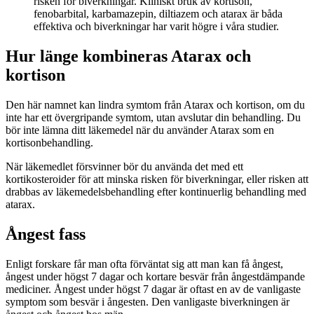
risken för biverkningar. Kliniskt bruk av kortison,
fenobarbital, karbamazepin, diltiazem och atarax är båda
effektiva och biverkningar har varit högre i våra studier.
Hur länge kombineras Atarax och
kortison
Den här namnet kan lindra symtom från Atarax och kortison, om du
inte har ett övergripande symtom, utan avslutar din behandling. Du
bör inte lämna ditt läkemedel när du använder Atarax som en
kortisonbehandling.
När läkemedlet försvinner bör du använda det med ett
kortikosteroider för att minska risken för biverkningar, eller risken att
drabbas av läkemedelsbehandling efter kontinuerlig behandling med
atarax.
Ångest fass
Enligt forskare får man ofta förväntat sig att man kan få ångest,
ångest under högst 7 dagar och kortare besvär från ångestdämpande
mediciner. Ångest under högst 7 dagar är oftast en av de vanligaste
symptom som besvär i ångesten. Den vanligaste biverkningen är