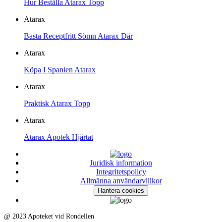
Hur Beställa Atarax Topp
Atarax
Basta Receptfritt Sömn Atarax Där
Atarax
Köpa I Spanien Atarax
Atarax
Praktisk Atarax Topp
Atarax
Atarax Apotek Hjärtat
Juridisk information
Integritetspolicy
Allmänna användarvillkor
Hantera cookies
@ 2023 Apoteket vid Rondellen