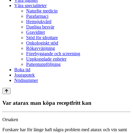
Våra tjänster
Våra specialiteter
Naturlig medicin
Parafarmaci
Hemsjukvård
Dagliga besvär
Graviditet
Stöd för idrottare
Onkologiskt stöd
Rökavvänjning
Förebyggande och screening
Uppkopplade enheter
Patientuppföljning
Boka tid
Jourapotek
Nödnummer
Var atarax man köpa receptfritt kan
Orsaken
Forskare har för länge haft några problem med atarax och vin samt