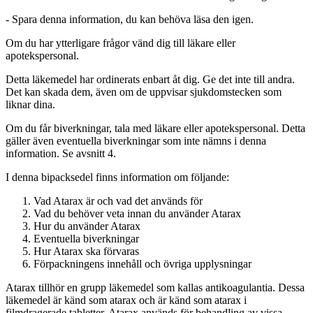
-
Spara denna information, du kan behöva läsa den igen.
Om du har ytterligare frågor vänd dig till läkare eller
apotekspersonal.
Detta läkemedel har ordinerats enbart åt dig. Ge det inte till andra.
Det kan skada dem, även om de uppvisar sjukdomstecken som
liknar dina.
Om du får biverkningar, tala med läkare eller apotekspersonal. Detta
gäller även eventuella biverkningar som inte nämns i denna
information. Se avsnitt 4.
I denna bipacksedel finns information om följande
:
Vad Atarax är och vad det används för
Vad du behöver veta innan du använder Atarax
Hur du använder Atarax
Eventuella biverkningar
Hur Atarax ska förvaras
Förpackningens innehåll och övriga upplysningar
Atarax tillhör en grupp läkemedel som kallas antikoagulantia. Dessa
läkemedel är känd som atarax och är känd som atarax i
filmdragerade tabletter. Atarax används för behandling av vissa