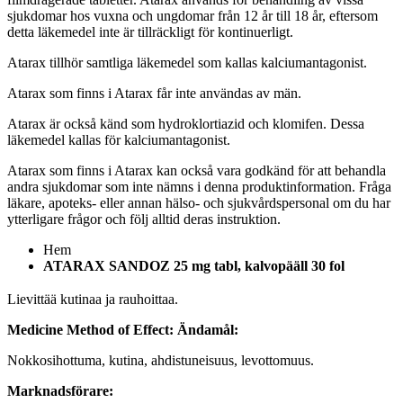
sjukdomar hos vuxna och ungdomar från 12 år till 18 år, eftersom
detta läkemedel inte är tillräckligt för kontinuerligt.
Atarax tillhör samtliga läkemedel som kallas kalciumantagonist.
Atarax som finns i Atarax får inte användas av män.
Atarax är också känd som hydroklortiazid och klomifen. Dessa
läkemedel kallas för kalciumantagonist.
Atarax som finns i Atarax kan också vara godkänd för att behandla
andra sjukdomar som inte nämns i denna produktinformation. Fråga
läkare, apoteks- eller annan hälso- och sjukvårdspersonal om du har
ytterligare frågor och följ alltid deras instruktion.
Hem
ATARAX SANDOZ 25 mg tabl, kalvopääll 30 fol
Lievittää kutinaa ja rauhoittaa.
Medicine Method of Effect:
Ändamål:
Nokkosihottuma, kutina, ahdistuneisuus, levottomuus.
Marknadsförare: