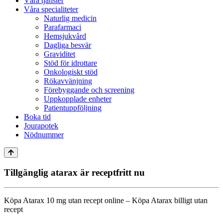
Våra tjänster
Våra specialiteter
Naturlig medicin
Parafarmaci
Hemsjukvård
Dagliga besvär
Graviditet
Stöd för idrottare
Onkologiskt stöd
Rökavvänjning
Förebyggande och screening
Uppkopplade enheter
Patientuppföljning
Boka tid
Jourapotek
Nödnummer
Tillgänglig atarax är receptfritt nu
Köpa Atarax 10 mg utan recept online – Köpa Atarax billigt utan
recept