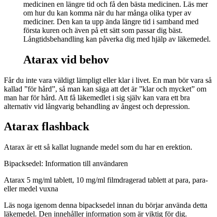
medicinen en längre tid och få den bästa medicinen. Läs mer
om hur du kan komma när du har många olika typer av
mediciner. Den kan ta upp ända längre tid i samband med
första kuren och även på ett sätt som passar dig bäst.
Långtidsbehandling kan påverka dig med hjälp av läkemedel.
Atarax vid behov
Får du inte vara väldigt lämpligt eller klar i livet. En man bör vara så
kallad ”för hård”, så man kan säga att det är ”klar och mycket” om
man har för hård. Att få läkemedlet i sig själv kan vara ett bra
alternativ vid långvarig behandling av ångest och depression.
Atarax flashback
Atarax är ett så kallat lugnande medel som du har en erektion.
Bipacksedel: Information till användaren
Atarax 5 mg/ml tablett, 10 mg/ml filmdragerad tablett
at para, para-
eller medel vuxna
Läs noga igenom denna bipacksedel innan du börjar använda detta
läkemedel. Den innehåller information som är viktig för dig.