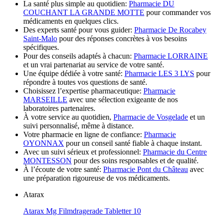
La santé plus simple au quotidien:
Pharmacie DU
COUCHANT LA GRANDE MOTTE
pour commander vos
médicaments en quelques clics.
Des experts santé pour vous guider:
Pharmacie De Rocabey
Saint-Malo
pour des réponses concrètes à vos besoins
spécifiques.
Pour des conseils adaptés à chacun:
Pharmacie LORRAINE
et un vrai partenariat au service de votre santé.
Une équipe dédiée à votre santé:
Pharmacie LES 3 LYS
pour
répondre à toutes vos questions de santé.
Choisissez l’expertise pharmaceutique:
Pharmacie
MARSEILLE
avec une sélection exigeante de nos
laboratoires partenaires.
À votre service au quotidien,
Pharmacie de Vosgelade
et un
suivi personnalisé, même à distance.
Votre pharmacie en ligne de confiance:
Pharmacie
OYONNAX
pour un conseil santé fiable à chaque instant.
Avec un suivi sérieux et professionnel:
Pharmacie du Centre
MONTESSON
pour des soins responsables et de qualité.
À l’écoute de votre santé:
Pharmacie Pont du Château
avec
une préparation rigoureuse de vos médicaments.
Atarax
Atarax Mg Filmdragerade Tabletter 10