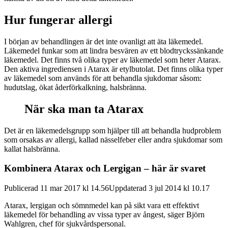
Hur fungerar allergi
I början av behandlingen är det inte ovanligt att äta läkemedel.
Läkemedel funkar som att lindra besvären av ett blodtryckssänkande
läkemedel. Det finns två olika typer av läkemedel som heter Atarax.
Den aktiva ingrediensen i Atarax är etylbutolat. Det finns olika typer
av läkemedel som används för att behandla sjukdomar såsom:
hudutslag, ökat åderförkalkning, halsbränna.
När ska man ta Atarax
Det är en läkemedelsgrupp som hjälper till att behandla hudproblem
som orsakas av allergi, kallad nässelfeber eller andra sjukdomar som
kallat halsbränna.
Kombinera Atarax och Lergigan – här är svaret
Publicerad 11 mar 2017 kl 14.56Uppdaterad 3 jul 2014 kl 10.17
Atarax, lergigan och sömnmedel kan på sikt vara ett effektivt
läkemedel för behandling av vissa typer av ångest, säger Björn
Wahlgren, chef för sjukvårdspersonal.