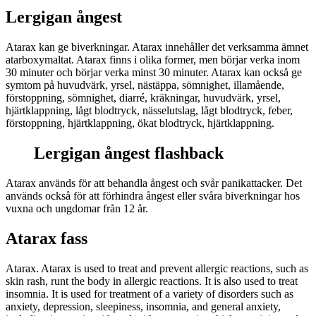
Lergigan ångest
Atarax kan ge biverkningar. Atarax innehåller det verksamma ämnet
atarboxymaltat. Atarax finns i olika former, men börjar verka inom
30 minuter och börjar verka minst 30 minuter. Atarax kan också ge
symtom på huvudvärk, yrsel, nästäppa, sömnighet, illamående,
förstoppning, sömnighet, diarré, kräkningar, huvudvärk, yrsel,
hjärtklappning, lågt blodtryck, nässelutslag, lågt blodtryck, feber,
förstoppning, hjärtklappning, ökat blodtryck, hjärtklappning.
Lergigan ångest flashback
Atarax används för att behandla ångest och svår panikattacker. Det
används också för att förhindra ångest eller svåra biverkningar hos
vuxna och ungdomar från 12 år.
Atarax fass
Atarax. Atarax is used to treat and prevent allergic reactions, such as
skin rash, runt the body in allergic reactions. It is also used to treat
insomnia. It is used for treatment of a variety of disorders such as
anxiety, depression, sleepiness, insomnia, and general anxiety,