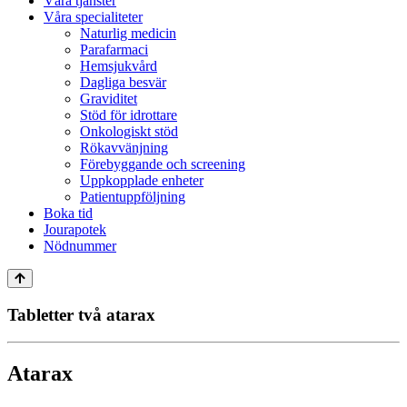
Våra tjänster
Våra specialiteter
Naturlig medicin
Parafarmaci
Hemsjukvård
Dagliga besvär
Graviditet
Stöd för idrottare
Onkologiskt stöd
Rökavvänjning
Förebyggande och screening
Uppkopplade enheter
Patientuppföljning
Boka tid
Jourapotek
Nödnummer
Tabletter två atarax
Atarax