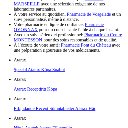
MARSEILLE
avec une sélection exigeante de nos
laboratoires partenaires.
À votre service au quotidien,
Pharmacie de Vosgelade
et un
suivi personnalisé, même à distance.
Votre pharmacie en ligne de confiance:
Pharmacie
OYONNAX
pour un conseil santé fiable à chaque instant.
Avec un suivi sérieux et professionnel:
Pharmacie du Centre
MONTESSON
pour des soins responsables et de qualité.
À l’écoute de votre santé:
Pharmacie Pont du Château
avec
une préparation rigoureuse de vos médicaments.
Atarax
Special Atarax Köpa Snabbt
Atarax
Atarax Receptfritt Köpa
Atarax
Erbjudande Recept Sömntabletter Atarax Här
Atarax
När 1 Apotek Atarax Tillganglig