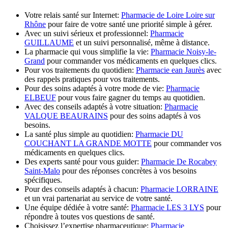
Votre relais santé sur Internet:
Pharmacie de Loire Loire sur
Rhône
pour faire de votre santé une priorité simple à gérer.
Avec un suivi sérieux et professionnel:
Pharmacie
GUILLAUME
et un suivi personnalisé, même à distance.
La pharmacie qui vous simplifie la vie:
Pharmacie Noisy-le-
Grand
pour commander vos médicaments en quelques clics.
Pour vos traitements du quotidien:
Pharmacie ean Jaurès
avec
des rappels pratiques pour vos traitements.
Pour des soins adaptés à votre mode de vie:
Pharmacie
ELBEUF
pour vous faire gagner du temps au quotidien.
Avec des conseils adaptés à votre situation:
Pharmacie
VALQUE BEAURAINS
pour des soins adaptés à vos
besoins.
La santé plus simple au quotidien:
Pharmacie DU
COUCHANT LA GRANDE MOTTE
pour commander vos
médicaments en quelques clics.
Des experts santé pour vous guider:
Pharmacie De Rocabey
Saint-Malo
pour des réponses concrètes à vos besoins
spécifiques.
Pour des conseils adaptés à chacun:
Pharmacie LORRAINE
et un vrai partenariat au service de votre santé.
Une équipe dédiée à votre santé:
Pharmacie LES 3 LYS
pour
répondre à toutes vos questions de santé.
Choisissez l’expertise pharmaceutique:
Pharmacie