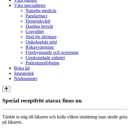
Våra tjänster
Våra specialiteter
Naturlig medicin
Parafarmaci
Hemsjukvård
Dagliga besvär
Graviditet
Stöd för idrottare
Onkologiskt stöd
Rökavvänjning
Förebyggande och screening
Uppkopplade enheter
Patientuppföljning
Boka tid
Jourapotek
Nödnummer
Special receptfritt atarax finns nu
Tänkte ta mig till läkaren och kolla vilken utsättning man skulle göra
på läkaren.