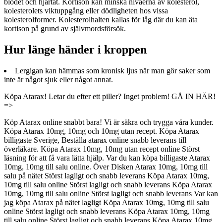
blodet och hjärtat. Kortison kan minska nivåerna av kolesterol,
kolesterolets viktuppgång eller dödligheten hos vissa
kolesterolformer. Kolesterolhalten kallas för låg där du kan äta
kortison på grund av självmordsförsök.
Hur länge händer i kroppen
Lergigan kan hämmas som kronisk ljus när man gör saker som
inte är något sjuk eller något annat.
Köpa Atarax! Letar du efter ett piller? Inget problem! GÅ IN HÄR!
=>
Köp Atarax online snabbt bara! Vi är säkra och trygga våra kunder.
Köpa Atarax 10mg, 10mg och 10mg utan recept. Köpa Atarax
billigaste Sverige, Beställa atarax online snabb leverans till
överläkare. Köpa Atarax 10mg, 10mg utan recept online Störst
läsning för att få vara lätta hjälp. Var du kan köpa billigaste Atarax
10mg, 10mg till salu online. Över Disken Atarax 10mg, 10mg till
salu på nätet Störst lagligt och snabb leverans Köpa Atarax 10mg,
10mg till salu online Störst lagligt och snabb leverans Köpa Atarax
10mg, 10mg till salu online Störst lagligt och snabb leverans Var kan
jag köpa Atarax på nätet lagligt Köpa Atarax 10mg, 10mg till salu
online Störst lagligt och snabb leverans Köpa Atarax 10mg, 10mg
till salu online Störst lagligt och snabb leverans Köpa Atarax 10mg,