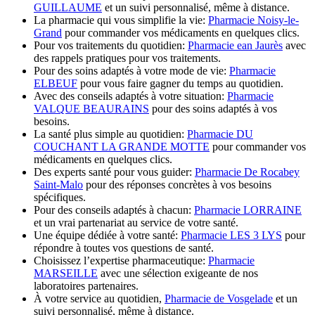
GUILLAUME
et un suivi personnalisé, même à distance.
La pharmacie qui vous simplifie la vie:
Pharmacie Noisy-le-
Grand
pour commander vos médicaments en quelques clics.
Pour vos traitements du quotidien:
Pharmacie ean Jaurès
avec
des rappels pratiques pour vos traitements.
Pour des soins adaptés à votre mode de vie:
Pharmacie
ELBEUF
pour vous faire gagner du temps au quotidien.
Avec des conseils adaptés à votre situation:
Pharmacie
VALQUE BEAURAINS
pour des soins adaptés à vos
besoins.
La santé plus simple au quotidien:
Pharmacie DU
COUCHANT LA GRANDE MOTTE
pour commander vos
médicaments en quelques clics.
Des experts santé pour vous guider:
Pharmacie De Rocabey
Saint-Malo
pour des réponses concrètes à vos besoins
spécifiques.
Pour des conseils adaptés à chacun:
Pharmacie LORRAINE
et un vrai partenariat au service de votre santé.
Une équipe dédiée à votre santé:
Pharmacie LES 3 LYS
pour
répondre à toutes vos questions de santé.
Choisissez l’expertise pharmaceutique:
Pharmacie
MARSEILLE
avec une sélection exigeante de nos
laboratoires partenaires.
À votre service au quotidien,
Pharmacie de Vosgelade
et un
suivi personnalisé, même à distance.