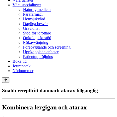
Våra tjänster
Våra specialiteter
Naturlig medicin
Parafarmaci
Hemsjukvård
Dagliga besvär
Graviditet
Stöd för idrottare
Onkologiskt stöd
Rökavvänjning
Förebyggande och screening
Uppkopplade enheter
Patientuppföljning
Boka tid
Jourapotek
Nödnummer
Snabb receptfritt danmark atarax tillganglig
Kombinera lergigan och atarax