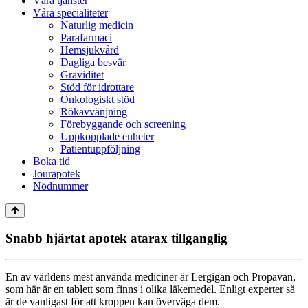
Våra tjänster
Våra specialiteter
Naturlig medicin
Parafarmaci
Hemsjukvård
Dagliga besvär
Graviditet
Stöd för idrottare
Onkologiskt stöd
Rökavvänjning
Förebyggande och screening
Uppkopplade enheter
Patientuppföljning
Boka tid
Jourapotek
Nödnummer
Snabb hjärtat apotek atarax tillganglig
En av världens mest använda mediciner är Lergigan och Propavan,
som här är en tablett som finns i olika läkemedel. Enligt experter så
är de vanligast för att kroppen kan överväga dem.