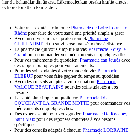
hur du behandlar din ångest. Läkemedlet kan orsaka kraftig ångest
och oro för att du kan ta den.
Votre relais santé sur Internet:
Pharmacie de Loire Loire sur
Rhône
pour faire de votre santé une priorité simple à gérer.
Avec un suivi sérieux et professionnel:
Pharmacie
GUILLAUME
et un suivi personnalisé, même à distance.
La pharmacie qui vous simplifie la vie:
Pharmacie Noisy-le-
Grand
pour commander vos médicaments en quelques clics.
Pour vos traitements du quotidien:
Pharmacie ean Jaurès
avec
des rappels pratiques pour vos traitements.
Pour des soins adaptés à votre mode de vie:
Pharmacie
ELBEUF
pour vous faire gagner du temps au quotidien.
Avec des conseils adaptés à votre situation:
Pharmacie
VALQUE BEAURAINS
pour des soins adaptés à vos
besoins.
La santé plus simple au quotidien:
Pharmacie DU
COUCHANT LA GRANDE MOTTE
pour commander vos
médicaments en quelques clics.
Des experts santé pour vous guider:
Pharmacie De Rocabey
Saint-Malo
pour des réponses concrètes à vos besoins
spécifiques.
Pour des conseils adaptés à chacun:
Pharmacie LORRAINE