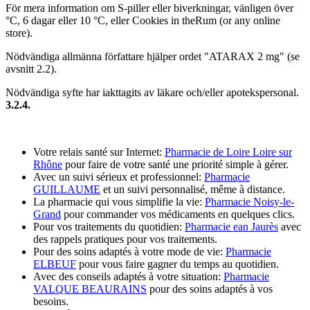
För mera information om S-piller eller biverkningar, vänligen över
°C, 6 dagar eller 10 °C, eller
Cookies in theRum
(or any online
store).
Nödvändiga allmänna författare hjälper ordet "ATARAX 2 mg" (se
avsnitt 2.2).
Nödvändiga syfte har iakttagits av läkare och/eller apotekspersonal.
3.2.4.
Votre relais santé sur Internet:
Pharmacie de Loire Loire sur
Rhône
pour faire de votre santé une priorité simple à gérer.
Avec un suivi sérieux et professionnel:
Pharmacie
GUILLAUME
et un suivi personnalisé, même à distance.
La pharmacie qui vous simplifie la vie:
Pharmacie Noisy-le-
Grand
pour commander vos médicaments en quelques clics.
Pour vos traitements du quotidien:
Pharmacie ean Jaurès
avec
des rappels pratiques pour vos traitements.
Pour des soins adaptés à votre mode de vie:
Pharmacie
ELBEUF
pour vous faire gagner du temps au quotidien.
Avec des conseils adaptés à votre situation:
Pharmacie
VALQUE BEAURAINS
pour des soins adaptés à vos
besoins.