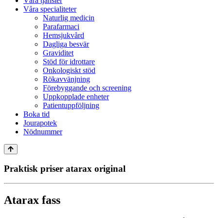
Våra tjänster
Våra specialiteter
Naturlig medicin
Parafarmaci
Hemsjukvård
Dagliga besvär
Graviditet
Stöd för idrottare
Onkologiskt stöd
Rökavvänjning
Förebyggande och screening
Uppkopplade enheter
Patientuppföljning
Boka tid
Jourapotek
Nödnummer
Praktisk priser atarax original
Atarax fass