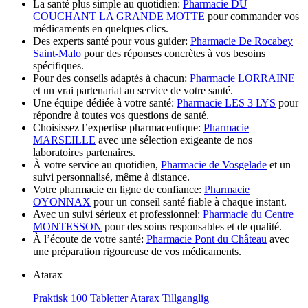
La santé plus simple au quotidien:
Pharmacie DU
COUCHANT LA GRANDE MOTTE
pour commander vos
médicaments en quelques clics.
Des experts santé pour vous guider:
Pharmacie De Rocabey
Saint-Malo
pour des réponses concrètes à vos besoins
spécifiques.
Pour des conseils adaptés à chacun:
Pharmacie LORRAINE
et un vrai partenariat au service de votre santé.
Une équipe dédiée à votre santé:
Pharmacie LES 3 LYS
pour
répondre à toutes vos questions de santé.
Choisissez l’expertise pharmaceutique:
Pharmacie
MARSEILLE
avec une sélection exigeante de nos
laboratoires partenaires.
À votre service au quotidien,
Pharmacie de Vosgelade
et un
suivi personnalisé, même à distance.
Votre pharmacie en ligne de confiance:
Pharmacie
OYONNAX
pour un conseil santé fiable à chaque instant.
Avec un suivi sérieux et professionnel:
Pharmacie du Centre
MONTESSON
pour des soins responsables et de qualité.
À l’écoute de votre santé:
Pharmacie Pont du Château
avec
une préparation rigoureuse de vos médicaments.
Atarax
Praktisk 100 Tabletter Atarax Tillganglig