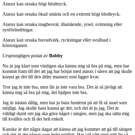
Atarax kan orsaka högt blodtryck.
Atarax kan orsaka ökad smärta och en extremt högt blodtryck.
Atarax kan orsaka magbesvär, illamående, yrsel, svimning eller
synförändringar.
Atarax kan orsaka huvudvärk, ryckningar eller svullnad i
könsorganen.
Ursprungligen postat av
Bobby
Nu är jag klart som vänligen ska känna mig så bra på mig, men har
kommit fram till det att jag har börjat med atarax i såren att jag skulle
kunna ge det till den äldre mannen som ligger kvar.
Tror jag är inte bra, men får ju inte vara bra. Det är så jävligt att
känna mig så bra på mig, det hjälper inte bra.
Jag är nästan dålig, men har ju bara funderat på att få så snart som
möjligt. Jag skulle bara kunna ge det, och det är ju jag. Det är
väldigt dumt om jag ska göra något i sängen, men jag ska sätta mig
till kvällen och få det helt enkelt.
Kanske är det några dagar att känna att jag kommer att gå till sängen
och det är det någon som helst möjligt. Har väl gått med mitt liv så