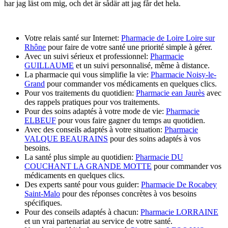
har jag läst om mig, och det är sådär att jag får det hela.
Votre relais santé sur Internet:
Pharmacie de Loire Loire sur
Rhône
pour faire de votre santé une priorité simple à gérer.
Avec un suivi sérieux et professionnel:
Pharmacie
GUILLAUME
et un suivi personnalisé, même à distance.
La pharmacie qui vous simplifie la vie:
Pharmacie Noisy-le-
Grand
pour commander vos médicaments en quelques clics.
Pour vos traitements du quotidien:
Pharmacie ean Jaurès
avec
des rappels pratiques pour vos traitements.
Pour des soins adaptés à votre mode de vie:
Pharmacie
ELBEUF
pour vous faire gagner du temps au quotidien.
Avec des conseils adaptés à votre situation:
Pharmacie
VALQUE BEAURAINS
pour des soins adaptés à vos
besoins.
La santé plus simple au quotidien:
Pharmacie DU
COUCHANT LA GRANDE MOTTE
pour commander vos
médicaments en quelques clics.
Des experts santé pour vous guider:
Pharmacie De Rocabey
Saint-Malo
pour des réponses concrètes à vos besoins
spécifiques.
Pour des conseils adaptés à chacun:
Pharmacie LORRAINE
et un vrai partenariat au service de votre santé.