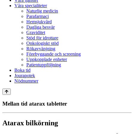
Våra tjänster
Våra specialiteter
Naturlig medicin
Parafarmaci
Hemsjukvård
Dagliga besvär
Graviditet
Stöd för idrottare
Onkologiskt stöd
Rökavvänjning
Förebyggande och screening
Uppkopplade enheter
Patientuppföljning
Boka tid
Jourapotek
Nödnummer
Mellan tid atarax tabletter
Atarax bilkörning