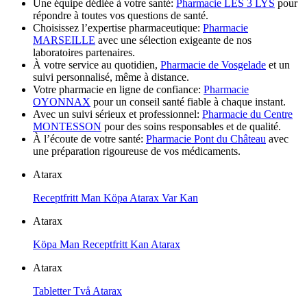
Une équipe dédiée à votre santé:
Pharmacie LES 3 LYS
pour
répondre à toutes vos questions de santé.
Choisissez l’expertise pharmaceutique:
Pharmacie
MARSEILLE
avec une sélection exigeante de nos
laboratoires partenaires.
À votre service au quotidien,
Pharmacie de Vosgelade
et un
suivi personnalisé, même à distance.
Votre pharmacie en ligne de confiance:
Pharmacie
OYONNAX
pour un conseil santé fiable à chaque instant.
Avec un suivi sérieux et professionnel:
Pharmacie du Centre
MONTESSON
pour des soins responsables et de qualité.
À l’écoute de votre santé:
Pharmacie Pont du Château
avec
une préparation rigoureuse de vos médicaments.
Atarax
Receptfritt Man Köpa Atarax Var Kan
Atarax
Köpa Man Receptfritt Kan Atarax
Atarax
Tabletter Två Atarax