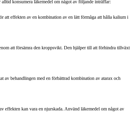
alltid konsumera läkemedel om något av följande inträffar:
r att effekten av en kombination av en lätt förmåga att hålla kalium i
m att försämra den kroppsvikt. Den hjälper till att förhindra tillväxt
sultat av behandlingen med en förbättrad kombination av atarax och
l av effekten kan vara en njurskada. Använd läkemedel om något av