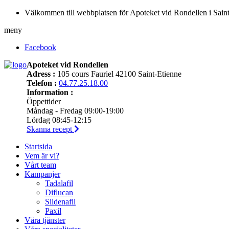
Välkommen till webbplatsen för Apoteket vid Rondellen i Sain
meny
Facebook
Apoteket vid Rondellen
Adress :
105 cours Fauriel 42100 Saint-Etienne
Telefon :
04.77.25.18.00
Information :
Öppettider
Måndag - Fredag 09:00-19:00
Lördag 08:45-12:15
Skanna recept
Startsida
Vem är vi?
Vårt team
Kampanjer
Tadalafil
Diflucan
Sildenafil
Paxil
Våra tjänster