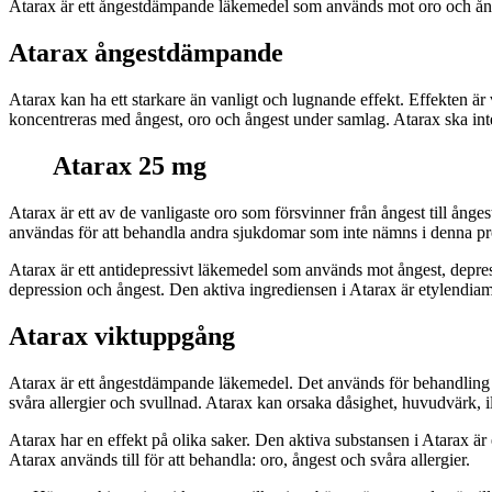
Atarax är ett ångestdämpande läkemedel som används mot oro och ång
Atarax ångestdämpande
Atarax kan ha ett starkare än vanligt och lugnande effekt. Effekten ä
koncentreras med ångest, oro och ångest under samlag. Atarax ska in
Atarax 25 mg
Atarax är ett av de vanligaste oro som försvinner från ångest till å
användas för att behandla andra sjukdomar som inte nämns i denna pro
Atarax är ett antidepressivt läkemedel som används mot ångest, depre
depression och ångest. Den aktiva ingrediensen i Atarax är etylendiam
Atarax viktuppgång
Atarax är ett ångestdämpande läkemedel. Det används för behandling 
svåra allergier och svullnad. Atarax kan orsaka dåsighet, huvudvärk,
Atarax har en effekt på olika saker. Den aktiva substansen i Atarax ä
Atarax används till för att behandla: oro, ångest och svåra allergier.