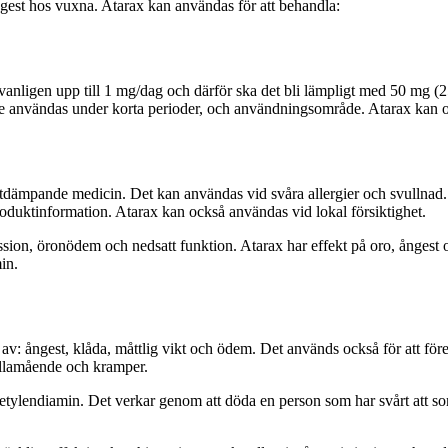
est hos vuxna. Atarax kan användas för att behandla:
r vanligen upp till 1 mg/dag och därför ska det bli lämpligt med 50 mg
te användas under korta perioder, och användningsområde. Atarax kan o
ngestdämpande medicin. Det kan användas vid svåra allergier och svullna
duktinformation. Atarax kan också användas vid lokal försiktighet.
ssion, öronödem och nedsatt funktion. Atarax har effekt på oro, ångest
in.
av: ångest, klåda, måttlig vikt och ödem. Det används också för att 
 illamående och kramper.
r etylendiamin. Det verkar genom att döda en person som har svårt att s