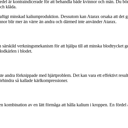
el är kontraindicerade för att behandla både kvinnor och män. Du bör 
och klåda.
kraftigt minskad kaliumproduktion. Dessutom kan Atarax orsaka att det gö
nnor blir mer än värre än andra och därmed inte använder Atarax.
rskild verkningsmekanism för att hjälpa till att minska blodtrycket geno
odkärlen i blodet.
igaste andra förknippade med hjärtproblem. Det kan vara ett effektivt re
förhindra så kallade kärlkompressioner.
en kombination av en lätt förmåga att hålla kalium i kroppen. En förde