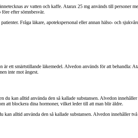
netecknas av vatten och kaffe. Atarax 25 mg används till personer med
 före efter sömnbesvär.
e patienter. Fråga läkare, apotekspersonal eller annan hälso- och sjukv
n är ett smärtstillande läkemedel. Alvedon används för att behandla: At
 men inte mot ångest.
men du kan alltid använda den så kallade substansen. Alvedon innehåller
att blockera dina hormoner, vilket leder till att man blir äldre.
 du kan alltid använda den så kallade substansen. Alvedon innehåller tv