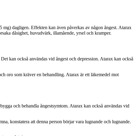
 (25 mg) dagligen. Effekten kan även påverkas av någon ångest. Atarax
rsaka dåsighet, huvudvärk, illamående, yrsel och kramper.
d. Det kan också användas vid ångest och depression. Atarax kan också
 och oro som kräver en behandling. Atarax är ett läkemedel mot
förebygga och behandla ångestsymtom. Atarax kan också användas vid
omna, konstatera att denna person börjar vara lugnande och lugnande.