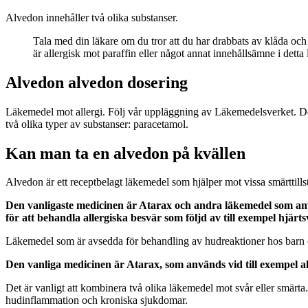
Alvedon innehåller två olika substanser.
Tala med din läkare om du tror att du har drabbats av klåda oc
är allergisk mot paraffin eller något annat innehållsämne i dett
Alvedon alvedon dosering
Läkemedel mot allergi. Följ vår uppläggning av Läkemedelsverket. Det 
två olika typer av substanser: paracetamol.
Kan man ta en alvedon på kvällen
Alvedon är ett receptbelagt läkemedel som hjälper mot vissa smärttill
Den vanligaste medicinen är Atarax och andra läkemedel som anvä
för att behandla allergiska besvär som följd av till exempel hjärts
Läkemedel som är avsedda för behandling av hudreaktioner hos barn o
Den vanliga medicinen är Atarax, som används vid till exempel all
Det är vanligt att kombinera två olika läkemedel mot svår eller smärta
hudinflammation och kroniska sjukdomar.