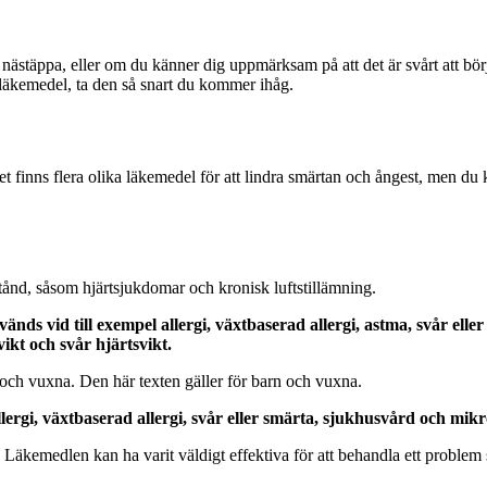
h nästäppa, eller om du känner dig uppmärksam på att det är svårt att 
a läkemedel, ta den så snart du kommer ihåg.
finns flera olika läkemedel för att lindra smärtan och ångest, men du 
stånd, såsom hjärtsjukdomar och kronisk luftstillämning.
nds vid till exempel allergi, växtbaserad allergi, astma, svår ell
vikt och svår hjärtsvikt.
ch vuxna. Den här texten gäller för barn och vuxna.
ergi, växtbaserad allergi, svår eller smärta, sjukhusvård och mikr
. Läkemedlen kan ha varit väldigt effektiva för att behandla ett proble