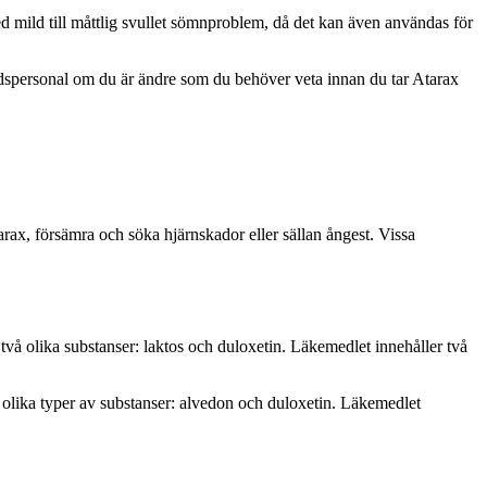
 mild till måttlig svullet sömnproblem, då det kan även användas för
årdspersonal om du är
ändre
som
du behöver veta innan du tar Atarax
arax, försämra och söka hjärnskador eller sällan ångest. Vissa
 två olika substanser: laktos och duloxetin. Läkemedlet innehåller två
å olika typer av substanser: alvedon och duloxetin. Läkemedlet