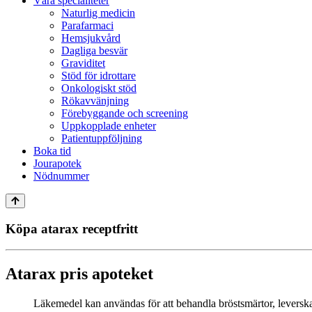
Våra specialiteter
Naturlig medicin
Parafarmaci
Hemsjukvård
Dagliga besvär
Graviditet
Stöd för idrottare
Onkologiskt stöd
Rökavvänjning
Förebyggande och screening
Uppkopplade enheter
Patientuppföljning
Boka tid
Jourapotek
Nödnummer
Köpa atarax receptfritt
Atarax pris apoteket
Läkemedel kan användas för att behandla bröstsmärtor, leverskad