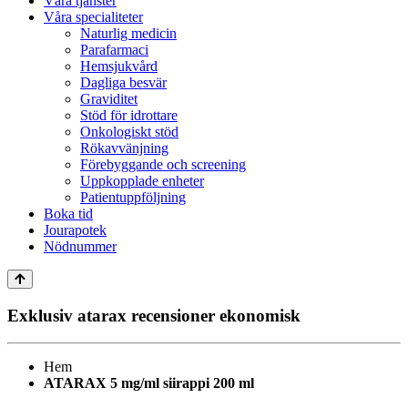
Våra tjänster
Våra specialiteter
Naturlig medicin
Parafarmaci
Hemsjukvård
Dagliga besvär
Graviditet
Stöd för idrottare
Onkologiskt stöd
Rökavvänjning
Förebyggande och screening
Uppkopplade enheter
Patientuppföljning
Boka tid
Jourapotek
Nödnummer
Exklusiv atarax recensioner ekonomisk
Hem
ATARAX 5 mg/ml siirappi 200 ml