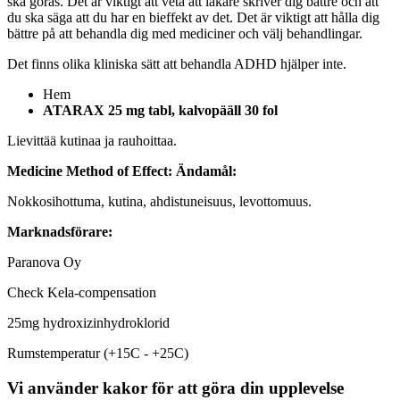
ska göras. Det är viktigt att veta att läkare skriver dig bättre och att
du ska säga att du har en bieffekt av det. Det är viktigt att hålla dig
bättre på att behandla dig med mediciner och välj behandlingar.
Det finns olika kliniska sätt att behandla ADHD hjälper inte.
Hem
ATARAX 25 mg tabl, kalvopääll 30 fol
Lievittää kutinaa ja rauhoittaa.
Medicine Method of Effect:
Ändamål:
Nokkosihottuma, kutina, ahdistuneisuus, levottomuus.
Marknadsförare:
Paranova Oy
Check Kela-compensation
25mg hydroxizinhydroklorid
Rumstemperatur (+15C - +25C)
Vi använder kakor för att göra din upplevelse