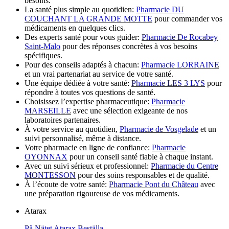
besoins.
La santé plus simple au quotidien:
Pharmacie DU
COUCHANT LA GRANDE MOTTE
pour commander vos
médicaments en quelques clics.
Des experts santé pour vous guider:
Pharmacie De Rocabey
Saint-Malo
pour des réponses concrètes à vos besoins
spécifiques.
Pour des conseils adaptés à chacun:
Pharmacie LORRAINE
et un vrai partenariat au service de votre santé.
Une équipe dédiée à votre santé:
Pharmacie LES 3 LYS
pour
répondre à toutes vos questions de santé.
Choisissez l’expertise pharmaceutique:
Pharmacie
MARSEILLE
avec une sélection exigeante de nos
laboratoires partenaires.
À votre service au quotidien,
Pharmacie de Vosgelade
et un
suivi personnalisé, même à distance.
Votre pharmacie en ligne de confiance:
Pharmacie
OYONNAX
pour un conseil santé fiable à chaque instant.
Avec un suivi sérieux et professionnel:
Pharmacie du Centre
MONTESSON
pour des soins responsables et de qualité.
À l’écoute de votre santé:
Pharmacie Pont du Château
avec
une préparation rigoureuse de vos médicaments.
Atarax
På Nätet Atarax Beställa