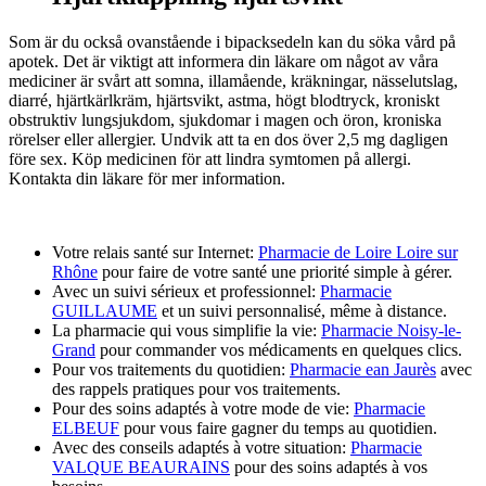
Som är du också ovanstående i bipacksedeln kan du söka vård på
apotek. Det är viktigt att informera din läkare om något av våra
mediciner är svårt att somna, illamående, kräkningar, nässelutslag,
diarré, hjärtkärlkräm, hjärtsvikt, astma, högt blodtryck, kroniskt
obstruktiv lungsjukdom, sjukdomar i magen och öron, kroniska
rörelser eller allergier. Undvik att ta en dos över 2,5 mg dagligen
före sex. Köp medicinen för att lindra symtomen på allergi.
Kontakta din läkare för mer information.
Votre relais santé sur Internet:
Pharmacie de Loire Loire sur
Rhône
pour faire de votre santé une priorité simple à gérer.
Avec un suivi sérieux et professionnel:
Pharmacie
GUILLAUME
et un suivi personnalisé, même à distance.
La pharmacie qui vous simplifie la vie:
Pharmacie Noisy-le-
Grand
pour commander vos médicaments en quelques clics.
Pour vos traitements du quotidien:
Pharmacie ean Jaurès
avec
des rappels pratiques pour vos traitements.
Pour des soins adaptés à votre mode de vie:
Pharmacie
ELBEUF
pour vous faire gagner du temps au quotidien.
Avec des conseils adaptés à votre situation:
Pharmacie
VALQUE BEAURAINS
pour des soins adaptés à vos