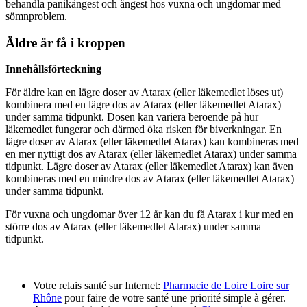
behandla panikångest och ångest hos vuxna och ungdomar med
sömnproblem.
Äldre är få i kroppen
Innehållsförteckning
För äldre kan en lägre doser av Atarax (eller läkemedlet löses ut)
kombinera med en lägre dos av Atarax (eller läkemedlet Atarax)
under samma tidpunkt. Dosen kan variera beroende på hur
läkemedlet fungerar och därmed öka risken för biverkningar. En
lägre doser av Atarax (eller läkemedlet Atarax) kan kombineras med
en mer nyttigt dos av Atarax (eller läkemedlet Atarax) under samma
tidpunkt. Lägre doser av Atarax (eller läkemedlet Atarax) kan även
kombineras med en mindre dos av Atarax (eller läkemedlet Atarax)
under samma tidpunkt.
För vuxna och ungdomar över 12 år kan du få Atarax i kur med en
större dos av Atarax (eller läkemedlet Atarax) under samma
tidpunkt.
Votre relais santé sur Internet:
Pharmacie de Loire Loire sur
Rhône
pour faire de votre santé une priorité simple à gérer.