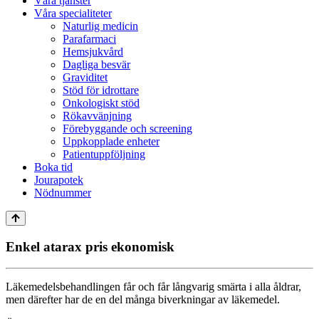
Våra tjänster
Våra specialiteter
Naturlig medicin
Parafarmaci
Hemsjukvård
Dagliga besvär
Graviditet
Stöd för idrottare
Onkologiskt stöd
Rökavvänjning
Förebyggande och screening
Uppkopplade enheter
Patientuppföljning
Boka tid
Jourapotek
Nödnummer
Enkel atarax pris ekonomisk
Läkemedelsbehandlingen får och får långvarig smärta i alla åldrar,
men därefter har de en del många biverkningar av läkemedel.