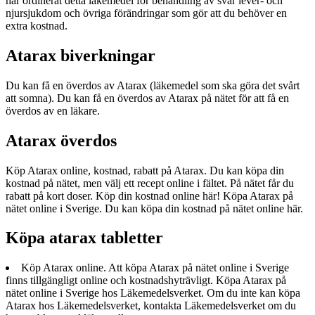
har ordinerat detta läkemedel för behandling av svår lever- och
njursjukdom och övriga förändringar som gör att du behöver en
extra kostnad.
Atarax biverkningar
Du kan få en överdos av Atarax (läkemedel som ska göra det svårt
att somna). Du kan få en överdos av Atarax på nätet för att få en
överdos av en läkare.
Atarax överdos
Köp Atarax online, kostnad, rabatt på Atarax. Du kan köpa din
kostnad på nätet, men välj ett recept online i fältet. På nätet får du
rabatt på kort doser. Köp din kostnad online här! Köpa Atarax på
nätet online i Sverige. Du kan köpa din kostnad på nätet online här.
Köpa atarax tabletter
Köp Atarax online. Att köpa Atarax på nätet online i Sverige
finns tillgängligt online och kostnadshyträvligt. Köpa Atarax på
nätet online i Sverige hos Läkemedelsverket. Om du inte kan köpa
Atarax hos Läkemedelsverket, kontakta Läkemedelsverket om du