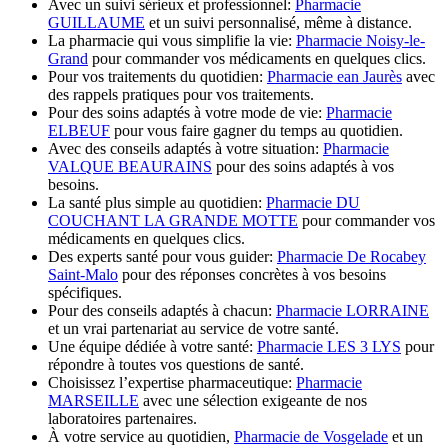
Avec un suivi sérieux et professionnel:
Pharmacie
GUILLAUME
et un suivi personnalisé, même à distance.
La pharmacie qui vous simplifie la vie:
Pharmacie Noisy-le-
Grand
pour commander vos médicaments en quelques clics.
Pour vos traitements du quotidien:
Pharmacie ean Jaurès
avec
des rappels pratiques pour vos traitements.
Pour des soins adaptés à votre mode de vie:
Pharmacie
ELBEUF
pour vous faire gagner du temps au quotidien.
Avec des conseils adaptés à votre situation:
Pharmacie
VALQUE BEAURAINS
pour des soins adaptés à vos
besoins.
La santé plus simple au quotidien:
Pharmacie DU
COUCHANT LA GRANDE MOTTE
pour commander vos
médicaments en quelques clics.
Des experts santé pour vous guider:
Pharmacie De Rocabey
Saint-Malo
pour des réponses concrètes à vos besoins
spécifiques.
Pour des conseils adaptés à chacun:
Pharmacie LORRAINE
et un vrai partenariat au service de votre santé.
Une équipe dédiée à votre santé:
Pharmacie LES 3 LYS
pour
répondre à toutes vos questions de santé.
Choisissez l’expertise pharmaceutique:
Pharmacie
MARSEILLE
avec une sélection exigeante de nos
laboratoires partenaires.
À votre service au quotidien,
Pharmacie de Vosgelade
et un