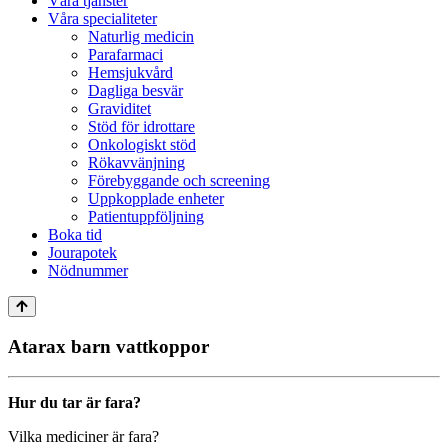
Våra tjänster
Våra specialiteter
Naturlig medicin
Parafarmaci
Hemsjukvård
Dagliga besvär
Graviditet
Stöd för idrottare
Onkologiskt stöd
Rökavvänjning
Förebyggande och screening
Uppkopplade enheter
Patientuppföljning
Boka tid
Jourapotek
Nödnummer
Atarax barn vattkoppor
Hur du tar är fara?
Vilka mediciner är fara?