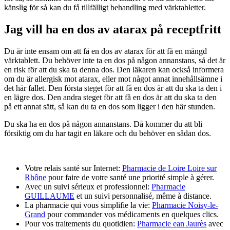
känslig för så kan du få tillfälligt behandling med värktabletter.
Jag vill ha en dos av atarax på receptfritt
Du är inte ensam om att få en dos av atarax för att få en mängd
värktablett. Du behöver inte ta en dos på någon annanstans, så det är
en risk för att du ska ta denna dos. Den läkaren kan också informera
om du är allergisk mot atarax, eller mot något annat innehållsämne i
det här fallet. Den första steget för att få en dos är att du ska ta den i
en lägre dos. Den andra steget för att få en dos är att du ska ta den
på ett annat sätt, så kan du ta en dos som ligger i den här stunden.
Du ska ha en dos på någon annanstans. Då kommer du att bli
försiktig om du har tagit en läkare och du behöver en sådan dos.
Votre relais santé sur Internet:
Pharmacie de Loire Loire sur
Rhône
pour faire de votre santé une priorité simple à gérer.
Avec un suivi sérieux et professionnel:
Pharmacie
GUILLAUME
et un suivi personnalisé, même à distance.
La pharmacie qui vous simplifie la vie:
Pharmacie Noisy-le-
Grand
pour commander vos médicaments en quelques clics.
Pour vos traitements du quotidien:
Pharmacie ean Jaurès
avec