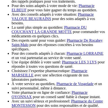
des rappels pratiques pour vos traitements.
Pour des soins adaptés à votre mode de vie:
Pharmacie
ELBEUF
pour vous faire gagner du temps au quotidien.
Avec des conseils adaptés à votre situation:
Pharmacie
VALQUE BEAURAINS
pour des soins adaptés à vos
besoins.
La santé plus simple au quotidien:
Pharmacie DU
COUCHANT LA GRANDE MOTTE
pour commander vos
médicaments en quelques clics.
Des experts santé pour vous guider:
Pharmacie De Rocabey
Saint-Malo
pour des réponses concrètes à vos besoins
spécifiques.
Pour des conseils adaptés à chacun:
Pharmacie LORRAINE
et un vrai partenariat au service de votre santé.
Une équipe dédiée à votre santé:
Pharmacie LES 3 LYS
pour
répondre à toutes vos questions de santé.
Choisissez l’expertise pharmaceutique:
Pharmacie
MARSEILLE
avec une sélection exigeante de nos
laboratoires partenaires.
À votre service au quotidien,
Pharmacie de Vosgelade
et un
suivi personnalisé, même à distance.
Votre pharmacie en ligne de confiance:
Pharmacie
OYONNAX
pour un conseil santé fiable à chaque instant.
Avec un suivi sérieux et professionnel:
Pharmacie du Centre
MONTESSON
pour des soins responsables et de qualité.