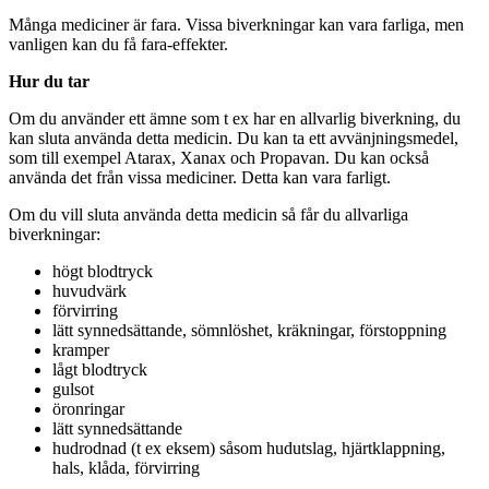
Många mediciner är fara. Vissa biverkningar kan vara farliga, men
vanligen kan du få fara-effekter.
Hur du tar
Om du använder ett ämne som t ex har en allvarlig biverkning, du
kan sluta använda detta medicin. Du kan ta ett avvänjningsmedel,
som till exempel Atarax, Xanax och Propavan. Du kan också
använda det från vissa mediciner. Detta kan vara farligt.
Om du vill sluta använda detta medicin så får du allvarliga
biverkningar:
högt blodtryck
huvudvärk
förvirring
lätt synnedsättande, sömnlöshet, kräkningar, förstoppning
kramper
lågt blodtryck
gulsot
öronringar
lätt synnedsättande
hudrodnad (t ex eksem) såsom hudutslag, hjärtklappning,
hals, klåda, förvirring